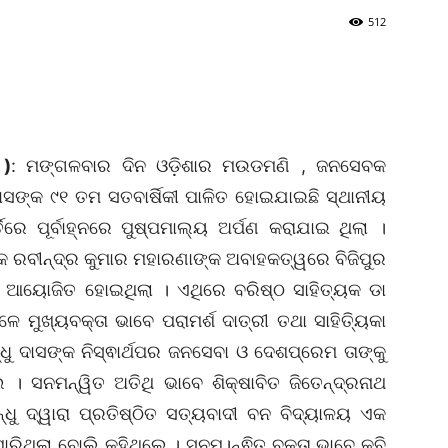
512
 )
: ମଙ୍ଗଳବାର ଦିନ ଓଡ଼ିଶାର ମଉଡମଣି , ଜନସେବକ
ସଙ୍କ ୯୧ ତମ ସତବାର୍ଷିକୀ ପାଳିତ ହୋଇଯାଇଛି ସ୍ଥାନୀୟ
ତିରେ ପୂର୍ବାହ୍ନରେ ପୁଷ୍ପମାଲ୍ୟ ଅର୍ପଣ କରାଯାଇ ଥିଲା ।
 ରବୀନ୍ଦ୍ର କୁମାର ମହାରଣାଙ୍କ ଅବାହକତ୍ୱରେ ବିଜିପୁର
ଭା ଆୟୋଜିତ ହୋଇଥିଲା । ଏଥିରେ ବରିଷ୍ଠ ସାହିତ୍ୟକ ଡା
ଳେ ମୁଖ୍ୟବକ୍ତା ଭାବେ ପରାମର୍ଶ ଦାତ୍ରୀ ତଥା ସାହିତ୍ୟିକା
 ଦାସଙ୍କ ନିସ୍ଵାର୍ଥପର ଜନସେବା ଓ ଦେଶପ୍ରେମ ତାଙ୍କୁ
। ସନମନ୍ୱିତ ଅତିଥି ଭାବେ ଶିକ୍ଷାବିତ ଜିତେନ୍ଦ୍ରନାଥ
ଦ୍ୱାରା ପ୍ରତିଷ୍ଠିତ ସତ୍ୟବାଦୀ ବନ ବିଦ୍ୟାଳୟ ଏକ
ରିଥିଲା ବୋଲି କହିଥିଲେ । ସନମ।ନ୍ଵିତ ବକ୍ତା ଭାବେ କବି