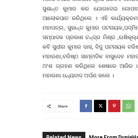
ସୁଶାନ୍ତ କୁମାର କର ଯୋଗଦେଇ ଗୋପବନ୍
ଆଲୋକପାତ କରିଥିଲେ । ଏହି କାର୍ଯ୍ୟକ୍ରମର
ମହାପତ୍ର, ସୁକାନ୍ତ କୁମାର ପଟନାୟକ,ପଦ୍ମିନ
ସମ୍ପାଦକ ପ୍ରକାଶ ଚନ୍ଦ୍ର ମିଶ୍ର ,ଋଷିକୂ
କବି ସୁଧୀର କୁମାର ଦାସ, ବିଜୁ ପଟନାୟକ ବର
ମହାରଣା,ବରିଷ୍ଠ ସାମ୍ବାଦିକ ବାସୁଦେବ 
ଅଂଶ ଗ୍ରହଣ କରିଥିଲେ ଶେଷରେ ଆଜିର ଓ
ମହାରଣା ଧନ୍ୟବାଦ ଅର୍ପଣ କଲେ ।
Share
Related News
More From DuniaHa