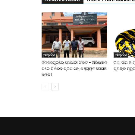
ଆଞ୍ଚଳିକ
ଆଞ୍ଚଳିକ
ଜଗଦଳପୁରରେ ପୋଖରୀ ସଂକଟ – ଅଭିଯୋଗ
ରଣା ସାପ କାମ
ପରେ ବି ନିରବ ପ୍ରଶାସନ, ପଞ୍ଚାୟତ ଘେରାଓ
ପୁଅଙ୍କ ମୃତ୍ୟ
ଧମକ l