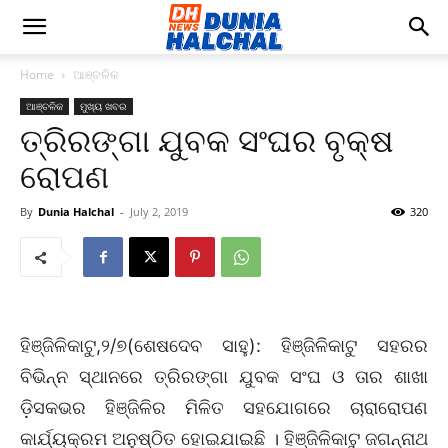
Home
ଆଞ୍ଚଳିକ
ଆଞ୍ଚଳିକ
ମୁଖ୍ୟ ଖବର
ତ୍ରିରଙ୍ଗା ଯୁବକ ସଂଘର ବୃକ୍ଷ
ରୋପଣ
By
Dunia Halchal
-
July 2, 2019
320
ହିଞ୍ଜିଳିକାଟୁ,୨/୭(ଶେଷଦେବ ସାହୁ): ହିଞ୍ଜିଳିକାଟୁ ସହରର
ବିଭିନ୍ନ ସ୍ଥାନରେ ତ୍ରିରଙ୍ଗା ଯୁବକ ସଂଘ ଓ ତାର ଶାଖା
ଡ଼ିସକଭର ହିଞ୍ଜିଳିର ମିଳିତ ସହଯୋଗରେ ଚାରାରୋପଣ
କାର୍ଯ୍ୟକ୍ରମ ଅନୁଷ୍ଠିତ ହୋଇଯାଇଛି । ହିଞ୍ଜିଳିକାଟୁ ଜଗନ୍ନାଥ