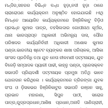
ମନ୍ଦିର,ସହରର ବିଭିନ୍ନ ବନ୍ଧ ହୁଡ଼ା,ନଦୀ ହୁଡ଼ା ଠାରେ
ଚାରାରୋପଣ କାର୍ଯ୍ୟକ୍ରମ ଅନୁଷ୍ଠିତ ହୋଇଯାଇଛି ।ଏଥି
ନିମନ୍ତେ ଆୟୋଜିତ କାର୍ଯ୍ୟକ୍ରମରେ ହିଞ୍ଜିଳିକାଟୁ ବିଡ଼ିଓ
ପ୍ରସନ୍ନ କୁମାର ପାତ୍ର, ତହସିଲଦାର ଗୋପୀନାଥ କୂଅଁର,
ଥାନା ଭାରପ୍ରାପ୍ତ ଅଧିକାରୀ ଅଭିମନୁ୍ୟ ଦାସ, ପୌର
ପରିଷଦର କାର୍ଯ୍ୟନିର୍ବାହୀ ଅଧିକାରୀ ଅଶୋକ କୁମାର
ପଣ୍ଡା.ଭାରତୀୟ ଷ୍ଟେଟ ବ୍ୟଙ୍କର ଶାଖା ପରିଚାଳକ, ଆସିକା
ସାଂସଦ ପ୍ରତିନିଧି ତଥା ଯୁବ ନେତା ନୀଳମଣୀ ପଟ୍ଟନାୟକ, ଯୁବ
ବିଜେଡ଼ି ସମ୍ପାଦକ ପ୍ୟାରୀ ପାଢୀ, କାହ୍ନୁ ପଣ୍ଡା, ପ୍ରେସକ୍ଳବ
ସଭାପତି ପ୍ରିୟଦର୍ଶୀ ପଟ୍ଟନାୟକ ପ୍ରମୁଖ ଅତିଥି ଭାବେ
ଯୋଗଦାନ କରିଥିଲେ । କାର୍ଯ୍ୟକ୍ରମରେ ତ୍ରିରଙ୍ଗା ଯୁବକ
ସଂଘ ଓ ଡ଼ିସକଭର ହିଞ୍ଜିଳିକାଟୁର ସଭାପତି ରଞ୍ଜନ ସାହୁ,
ପ୍ରଭାତ ମହାରଣା, ସିପୁନ ପାଠୀ, ସରୋଜ
ପାତ୍ର,ରୁଦ୍ରପ୍ରଧାନ,ଆଶିଷ ପ୍ରଧାନ,ଅନାଦି ପାଣିଗ୍ରାହୀ,