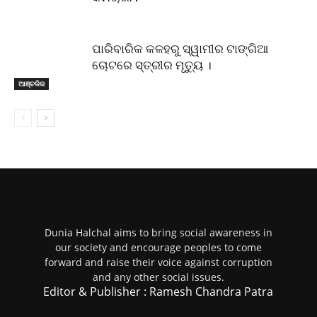
ଆଞ୍ଚଳିକ
ପାରିବାରିକ କଳହରୁ ସ୍ୱାମୀର ଟାଙ୍ଗିଆ
ଚୋଟରେ ସ୍ତ୍ରୀର ମୃତ୍ୟୁ ।
Dunia Halchal aims to bring social awareness in
our society and encourage peoples to come
forward and raise their voice against corruption
and any other social issues.
Editor & Publisher : Ramesh Chandra Patra