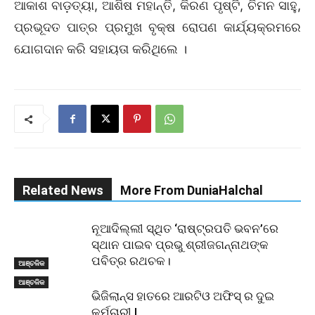
ଆକାଶ ବାଡ଼ତ୍ୟା, ଆଶିଷ ମହାନ୍ତି, କିରଣ ପୃଷ୍ଟି, ଚିମନ ସାହୁ,
ପ୍ରଭୂଦତ ପାତ୍ର ପ୍ରମୁଖ ବୃକ୍ଷ ରୋପଣ କାର୍ଯ୍ୟକ୍ରମରେ
ଯୋଗଦାନ କରି ସହାୟତା କରିଥିଲେ ।
Related News
More From DuniaHalchal
ଆଞ୍ଚଳିକ
ନୂଆଦିଲ୍ଲୀ ସ୍ଥିତ ‘ରାଷ୍ଟ୍ରପତି ଭବନ’ରେ
ସ୍ଥାନ ପାଇବ ପ୍ରଭୁ ଶ୍ରୀଜଗନ୍ନାଥଙ୍କ
ପବିତ୍ର ରଥଚକ।
ଆଞ୍ଚଳିକ
ଭିଜିଲାନ୍ସ ହାତରେ ଆରଟିଓ ଅଫିସ୍ ର ଦୁଇ
କର୍ମଚାରୀ l