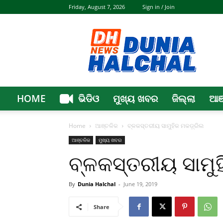
Friday, August 7, 2026
Sign in / Join
Dunia
Halchal
HOME
ଭିଡିଓ
ମୁଖ୍ୟ ଖବର
ଜିଲ୍ଲା
ଆଞ
Home
ଆଞ୍ଚଳିକ
ବ୍ଳକସ୍ତରୀୟ ସାମୁହିକ ମକଡ଼୍ରିଲ
ଆଞ୍ଚଳିକ
ମୁଖ୍ୟ ଖବର
ବ୍ଳକସ୍ତରୀୟ ସାମୁହ
By
Dunia Halchal
-
June 19, 2019
Share