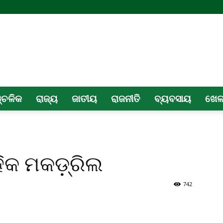
୍ଚଳିକ
ରାଜ୍ୟ
ଜାତୀୟ
ରାଜନୀତି
ବ୍ୟବସାୟ
ଖେ
ିକ ମକଡ଼୍ରିଲ
742