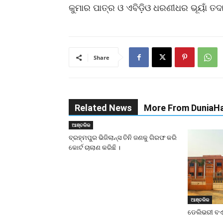
କୁମାର ପାତ୍ର ଓ ଏବିଡ଼ିଓ ଧରଣୀଧର ଭୂୟାଁ ତ
Share
Related News
More From DuniaHa
ଆଞ୍ଚଳିକ
ବ୍ରହ୍ମପୁର ଭିଜିଲାନ୍ସ ତିନି ଜଣକୁ ଗିରଫ କରି
କୋର୍ଟ ଚାଲାଣ କରିଛି ।
ଆଞ୍ଚଳିକ
ଡେଲିଭରୀ ବଏକ