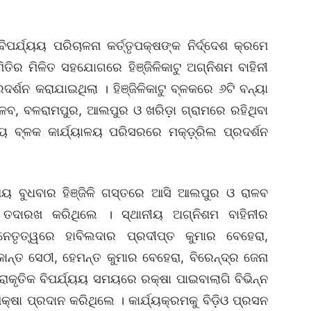
ିପର୍ଯ୍ୟୟ ପରିଚାଳନା କର୍ତ୍ତୃପକ୍ଷଙ୍କ ନିର୍ଦ୍ଦେଶ କ୍ରମେ
ତିର ମିଳିତ ସହଯୋଗରେ ହିଞ୍ଜିଳିକାଟୁ ଅଗ୍ନିଶମ ବାହିନୀ
ଦର୍ଶନ କରାଯାଇଥିଲା । ହିଞ୍ଜିଳିକାଟୁ ବ୍ଳକରେ ୬ଟି ବନ୍ୟା
ାଳବ, ବଳରାମପୁର, ଆଲପୁର ଓ ଖରିଡ଼ା ଗ୍ରାମରେ ରହିଥିବା
 ବ୍ଳକ କାର୍ଯ୍ୟାଳୟ ପରିସରରେ ମକ୍ଡ଼୍ରିଲ ପ୍ରଦର୍ଶନ
ରାୟ ବୁଧବାର ହିଞ୍ଜିଳି ଗସ୍ତରେ ଆସି ଆଲପୁର ଓ ରାଳବ
 ତଦାରଖ କରିଥିଲେ । ସ୍ଥାନୀୟ ଅଗ୍ନିଶମ ବାହିନୀର
େତୃତ୍ୱରେ ହାବିଲଦାର ପ୍ରଦୀପ୍ତ କୁମାର ବେହେରା,
କାନ୍ତ ସେଠୀ, ହେମନ୍ତ କୁମାର ବେହେରା, ବିରେନ୍ଦ୍ର ଜେନା
୍ରାକୃତିକ ବିପର୍ଯ୍ୟୟ ସମୟରେ ରକ୍ଷା ପାଇବାଲାଗି ବିଭିନ୍ନ
ଷା ପ୍ରଦାନ କରିଥିଲେ । କାର୍ଯ୍ୟକ୍ରମକୁ ବିଡ଼ିଓ ପ୍ରସନ