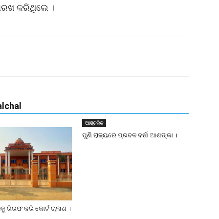
ଦାରଖ କରିଥିଲେ ।
lchal
ଆଞ୍ଚଳିକ
ପୁଣି ରାଜ୍ୟରେ ପ୍ରବଳ ବର୍ଷା ଆଶଙ୍କା ।
ୁ ଗିରଫ କରି କୋର୍ଟ ଚାଲାଣ ।