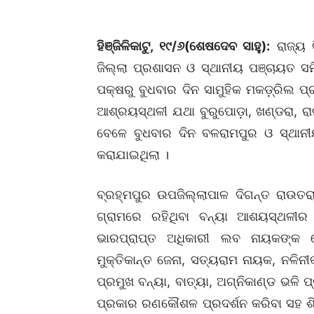
ହିଞ୍ଜିଳିକାଟୁ, ୧୯/୬(ଶେଷଦେବ ସାହୁ):
ରାଜ୍ୟ ବ
ଜିଲ୍ଲା ପ୍ରଶାସନ ଓ ସ୍ଥାନୀୟ ପଞ୍ଚାୟତ ସମି
ପକ୍ଷରୁ ବୁଧବାର ଦିନ ସାମୁହିକ ମକଡ଼୍ରିଲ ପ୍ର
ଆଶ୍ରୟସ୍ଥଳୀ ଯଥା ବୁରୁପୋଡ଼ା, ଖଣ୍ଡରା, ର
ବେଳେ ବୁଧବାର ଦିନ ବଳରାମପୁର ଓ ସ୍ଥାନୀୟ
କରାଯାଇଥିଲା ।
ବ୍ରହ୍ମପୁର ଉପଜିଲ୍ଲାପାଳ ଦିଗନ୍ତ ରାଉତ
ଗ୍ରାମରେ ରହିଥିବା ବନ୍ୟା ଆଶୟସ୍ଥଳୀର
ଭାରପ୍ରାପ୍ତ ଅଧିକାରୀ ଲବ ନାୟକଙ୍କ ନ
ମୁକ୍ତିକାନ୍ତ ଜେନା, ସତ୍ୟରାମ ନାୟକ, ନଳିନୀ
ପ୍ରମୁଖ ବନ୍ୟା, ବାତ୍ୟା, ଅଗ୍ନିକାଣ୍ଡ ଭଳି ପ
ପ୍ରକାର ରଣକୌଶଳ ପ୍ରଦର୍ଶନ କରିବା ସହ ଶିକ୍