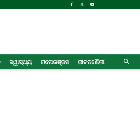
ଳ
ସ୍ୱାସ୍ଥ୍ୟ
ମନୋରଞ୍ଜନ
ଜୀବନଶୈଳୀ