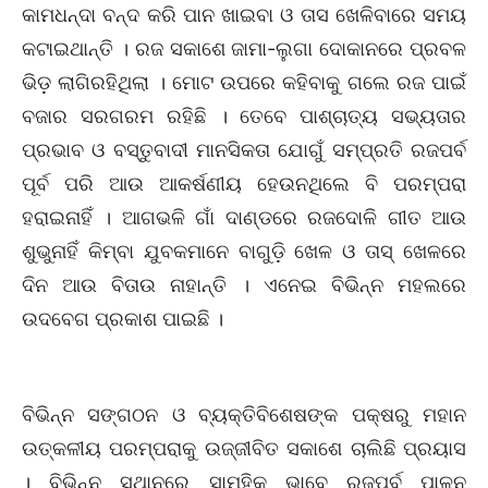
କାମଧନ୍ଦା ବନ୍ଦ କରି ପାନ ଖାଇବା ଓ ତାସ ଖେଳିବାରେ ସମୟ
କଟାଇଥାନ୍ତି । ରଜ ସକାଶେ ଜାମା-ଲୁଗା ଦୋକାନରେ ପ୍ରବଳ
ଭିଡ଼ ଲାଗିରହିଥିଲା । ମୋଟ ଉପରେ କହିବାକୁ ଗଲେ ରଜ ପାଇଁ
ବଜାର ସରଗରମ ରହିଛି । ତେବେ ପାଶ୍ଚାତ୍ୟ ସଭ୍ୟତାର
ପ୍ରଭାବ ଓ ବସ୍ତୁବାଦୀ ମାନସିକତା ଯୋଗୁଁ ସମ୍ପ୍ରତି ରଜପର୍ବ
ପୂର୍ବ ପରି ଆଉ ଆକର୍ଷଣୀୟ ହେଉନଥିଲେ ବି ପରମ୍ପରା
ହରାଇନାହିଁ । ଆଗଭଳି ଗାଁ ଦାଣ୍ଡରେ ରଜଦୋଳି ଗୀତ ଆଉ
ଶୁଭୁନାହିଁ କିମ୍ବା ଯୁବକମାନେ ବାଗୁଡ଼ି ଖେଳ ଓ ତାସ୍ ଖେଳରେ
ଦିନ ଆଉ ବିତାଉ ନାହାନ୍ତି । ଏନେଇ ବିଭିନ୍ନ ମହଲରେ
ଉଦବେଗ ପ୍ରକାଶ ପାଇଛି ।
ବିଭିନ୍ନ ସଙ୍ଗଠନ ଓ ବ୍ୟକ୍ତିବିଶେଷଙ୍କ ପକ୍ଷରୁ ମହାନ
ଉତ୍କଳୀୟ ପରମ୍ପରାକୁ ଉଜ୍ଜୀବିତ ସକାଶେ ଚାଲିଛି ପ୍ରୟାସ
। ବିଭିନ୍ନ ସ୍ଥାନରେ ସାମୁହିକ ଭାବେ ରଜପର୍ବ ପାଳନ