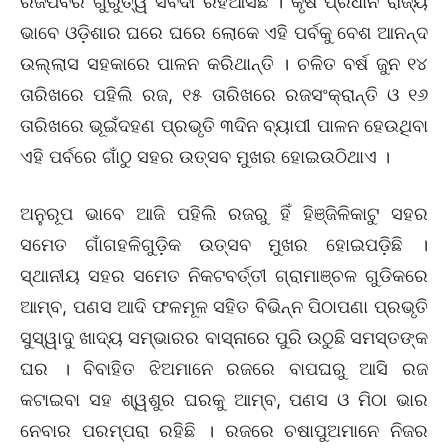
ରଜପର୍ବର ଗୁରୁତ୍ୱ ସର୍ବଦା ରହିଆସିଛି । କୃଷି ପ୍ରଧାନ ରାଜ୍ୟ
ଭାବେ ଓଡ଼ିଶାର ଘରେ ଘରେ ଲୋକେ ଏହି ପର୍ବକୁ ବେଶ ଆନନ୍ଦ
ଉଲ୍ଲାସ ସହକାରେ ପାଳନ କରିଥାନ୍ତି । ଚଳିତ ବର୍ଷ ଜୁନ ୧୪
ତାରିଖରେ ପହିଲି ରଜ, ୧୫ ତାରିଖରେ ରଜସଂକ୍ରାନ୍ତି ଓ ୧୬
ତାରିଖରେ ଭୂଇଁଦହଣ ପ୍ରଭୃତି ୩ଦିନ ବ୍ୟାପୀ ପାଳନ ହେଉଥିବା
ଏହି ପର୍ବରେ ଗାଁଠୁ ସହର ଉତ୍ସବ ମୁଖର ହୋଇଉଠିଥାଏ ।
ଅନୁରୂପ ଭାବେ ଆଜି ପହିଲି ରଜରୁ ହିଁ ହିଞ୍ଜିଳିକାଟୁ ସହର
ସମେତ ଗାଁଗହଳିଗୁଡ଼ିକ ଉତ୍ସବ ମୁଖର ହୋଇପଡ଼ିଛି ।
ସ୍ଥାନୀୟ ସହର ସମେତ ନିକଟବର୍ତ୍ତୀ ଗ୍ରାମାଞ୍ଚଳ ଗୁଡିକରେ
ଆମ୍ବ, ପଣସ ଆଦି ଫଳମୂଳ ସହିତ ବିଭିନ୍ନ ପିଠାପଣା ପ୍ରଭୃତି
ସୁସ୍ୱାଦୁ ଖାଦ୍ୟ ସମ୍ଭାରର ବାସ୍ନାରେ ପୁରି ଉଠୁଛି ସମସ୍ତଙ୍କ
ଘର । ବିବାହିତ ଝିଅମାନେ ରଜରେ ବାପଘରୁ ଆସି ରଜ
କଟାଇବା ସହ ଶ୍ୱଶୁର ଘରକୁ ଆମ୍ବ, ପଣସ ଓ ମିଠା ଭାର
ନେବାର ପରମ୍ପରା ରହିଛି । ରଜରେ ଚଷାପୁଅମାନେ ନିଜର