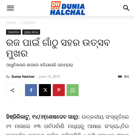
Home
ଆଞ୍ଚଳିକ
ଆଞ୍ଚଳିକ
ମୁଖ୍ୟ ଖବର
ରଜ ପାଇଁ ଗାଁଠୁ ସହର ଉତ୍ସବ
ମୁଖର
ଆଧୁନିକତାର ଛାପରେ ହଜିଯାଉଛି ପରମ୍ପରା
By
Dunia Halchal
-
June 15, 2019
365
ହିଞ୍ଜିଳିକାଟୁ, ୧୪/୬(ଶେଷଦେବ ସାହୁ):
ଉତ୍କଳୀୟ ସଂସ୍କୃତିରେ
୧୨ ମାସରେ ୧୩ ପର୍ବପର୍ବାଣି ମଧ୍ୟରୁ ଆଷାଢ ସଂକ୍ରାନ୍ତିର