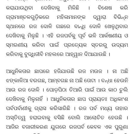
କରାଯାଉଥିବା ଦେଖିବାକୁ ମିଳିଛି । ବିଶେଷ କରି
ଗ୍ରାମାଞ୍ଚଳଗୁଡ଼ିକରେ ମହିଳାମାନଙ୍କ ଦ୍ୱାରା ବିଭିନ୍ନ
ସ୍ଥାନରେ ରଜ ଦୋଳି ଗଛରେ ବାନ୍ଧି ଦୋଳି ଖେଳୁଥିବାର
ଦେଖିବାକୁ ମିଳୁଛି । ଏହି ରଜପର୍ବକୁ ପୂର୍ବ ଭଳି ଆର୍କଷଣୀୟ ଓ
ସ୍ମରଣୀୟ କରିବା ପାଇଁ ପ୍ରତ୍ୟେକ ସ୍ତରରୁ ଉଦ୍ୟମ
କରିବାକୁ ବୁଦ୍ଧିଜୀବି ମହଲରେ ଆହ୍ୱାନ ଦିଆଯାଉଛି ।
ଆଧୁନିକତାର ଛାପରେ ହଜିଯାଉଛି ରଜ ମଉଜ । ନା ଅଛି
ଝଙ୍କାଳିଆ ବରଗଛ, ଆମ୍ବଗଛ ନା ଅଛି ତୋଟା । ବନ୍ଧା ହେଉନି
ଆଉ ରଜ ଦୋଳି । ପୋଡ଼ପିଠା ତିଆରି ପାଇଁ ଆଉ କାଠ ଚୁଲି
ଦେଖିବାକୁ ମିଳୁନାହିଁ । ଆଧୁନିକତାର ଛାପ ପ୍ରାୟତଃ ଅଧିକାଂଶ
ପର୍ବପର୍ବାଣୀକୁ ଗ୍ରାସ କରିସାରିଛି । ରଜ ପର୍ବ ମଧ୍ୟ ତାହାର
ଅସ୍ତିତ୍ୱ ହରାଇବାକୁ ବସିଛି ବୋଲି ଆଲୋଚିତ ହେଉଛି ।
ଆଜିର ବଜାରୀକରଣ ଯୁଗରେ ରଜପର୍ବ କେବଳ ଏକ ପୁରୁଣା