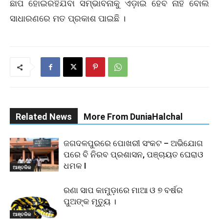
ଛାପ ହୋଇରହିଯିବା ସମ୍ଭାବନାକୁ ଏଡ଼ାଇ ହେବ ନାହିଁ ବୋଲି
ସାଧାରଣରେ ମତ ପ୍ରକାଶ ପାଇଛି ।
Related News
More From DuniaHalchal
ଜଗଦଳପୁରରେ ପୋଖରୀ ସଂକଟ – ଅଭିଯୋଗ
ପରେ ବି ନିରବ ପ୍ରଶାସନ, ପଞ୍ଚାୟତ ଘେରାଓ
ଧମକ l
ଆଞ୍ଚଳିକ
ରଣା ସାପ କାମୁଡ଼ାରେ ମାଆ ଓ ୭ ବର୍ଷର
ପୁଅଙ୍କ ମୃତ୍ୟୁ ।
ଆଞ୍ଚଳିକ