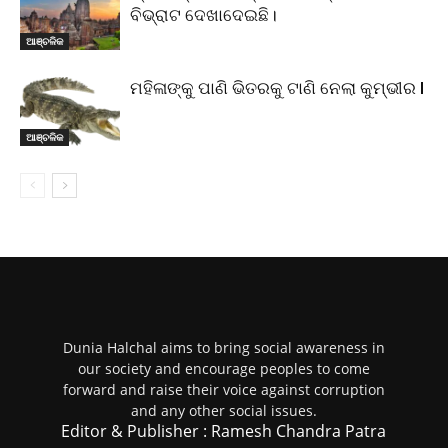
ବିଭ୍ରାଟ ଦେଖାଦେଇଛି।
ଆଞ୍ଚଳିକ
ମହିଳାଙ୍କୁ ପାଣି ଭିତରକୁ ଟାଣି ନେଲା କୁମ୍ଭୀର l
ଆଞ୍ଚଳିକ
Dunia Halchal aims to bring social awareness in
our society and encourage peoples to come
forward and raise their voice against corruption
and any other social issues.
Editor & Publisher : Ramesh Chandra Patra