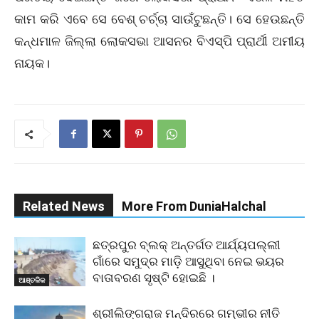
କାମ କରି ଏବେ ସେ ବେଶ୍ ଚର୍ଚ୍ଚା ସାଉଁଟୁଛନ୍ତି। ସେ ହେଉଛନ୍ତି
କନ୍ଧମାଳ ଜିଲ୍ଲା ଲୋକସଭା ଆସନର ବିଏସ୍‌ପି ପ୍ରାର୍ଥୀ ଅମୀୟ
ନାୟକ।
Related News
More From DuniaHalchal
ଛତ୍ରପୁର ବ୍ଲକ୍ ଅନ୍ତର୍ଗତ ଆର୍ଯ୍ୟପଲ୍ଲୀ
ଗାଁରେ ସମୁଦ୍ର ମାଡ଼ି ଆସୁଥିବା ନେଇ ଭୟର
ବାତାବରଣ ସୃଷ୍ଟି ହୋଇଛି ।
ଆଞ୍ଚଳିକ
ଶ୍ରୀଲିଙ୍ଗରାଜ ମନ୍ଦିରରେ ଗମ୍ଭୀର ନୀତି