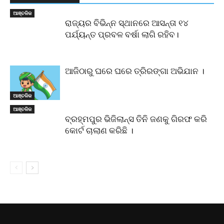
ଆଞ୍ଚଳିକ
ରାଜ୍ୟର ବିଭିନ୍ନ ସ୍ଥାନରେ ଆସନ୍ତା ୧୪
ପର୍ଯ୍ୟନ୍ତ ପ୍ରବଳ ବର୍ଷା ଲାଗି ରହିବ।
ଆଜିଠାରୁ ଘରେ ଘରେ ତ୍ରିରଙ୍ଗା ଅଭିଯାନ ।
ଆଞ୍ଚଳିକ
ଆଞ୍ଚଳିକ
ବ୍ରହ୍ମପୁର ଭିଜିଲାନ୍ସ ତିନି ଜଣକୁ ଗିରଫ କରି
କୋର୍ଟ ଚାଲାଣ କରିଛି ।