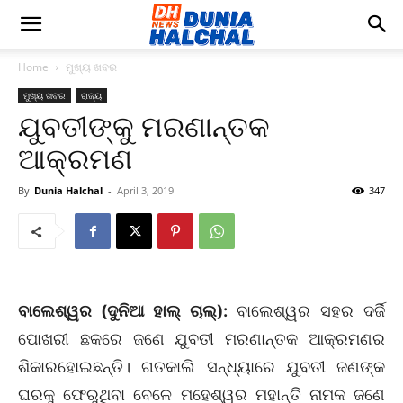
Home
ମୁଖ୍ୟ ଖବର
ମୁଖ୍ୟ ଖବର
ରାଜ୍ୟ
ଯୁବତୀଙ୍କୁ ମରଣାନ୍ତକ
ଆକ୍ରମଣ
By
Dunia Halchal
-
April 3, 2019
347
ବାଲେଶ୍ୱର (ଦୁନିଆ ହାଲ୍ ଚାଲ୍):
ବାଲେଶ୍ୱର ସହର ଦର୍ଜି
ପୋଖରୀ ଛକରେ ଜଣେ ଯୁବତୀ ମରଣାନ୍ତକ ଆକ୍ରମଣର
ଶିକାରହୋଇଛନ୍ତି। ଗତକାଲି ସନ୍ଧ୍ୟାରେ ଯୁବତୀ ଜଣଙ୍କ
ଘରକୁ ଫେରୁଥିବା ବେଳେ ମହେଶ୍ୱର ମହାନ୍ତି ନାମକ ଜଣେ