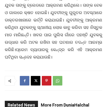
ଯୁବକ ତାଙ୍କୁ ବ୍ଲେଡରେ ଆକ୍ରମଣ କରିଥିଲେ। ତାଙ୍କ ବେକ
ଓ ଗାଲରେ କ୍ଷତ ହୋଇଛି। ଯୁବତୀଙ୍କୁ ଗୁରୁତର ଅବସ୍ଥାରେ
ଡାକ୍ତରଖାନାରେ ଭର୍ତ୍ତି କରାଯାଇଛି। ଯୁବତୀଙ୍କୁ ଆକ୍ରମଣ
କରିଥିବା ଯୁବକଙ୍କୁ ସ୍ଥାନୀୟ ଲୋକ କାବୁ କରିବା ସହ ନିସ୍ତୁକ
ମାଡ ମାରିଛନ୍ତି। ଖବର ପାଇ ପୁଲିସ ଗାଁରେ ପହଞ୍ଚି ଯୁବକକୁ
ଉଦ୍ଧାର କରି ଅଟକ ରଖିବା ସହ ଘଟଣାର ତଦନ୍ତ ଆରମ୍ଭ
କରିଛି।ପ୍ରେମ ବ୍ୟାପାରକୁ କେନ୍ଦ୍ର କରି ଏହି ଆକ୍ରମଣ
ଘଟିଥିବା ସନ୍ଦେହ କରାଯାଉଛି।
Related News
More From DuniaHalchal