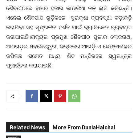
ଶୈବପୀଠରେ ହଜାର ହଜାର କାଉଡ଼ିଆ ଜଳ ଲାଗି କରିଛନ୍ତି।
ଏନେଇ ଶୈବପୀଠ ଗୁଡ଼ିକରେ ସୁରକ୍ଷା ବ୍ୟବସ୍ଥା କଡ଼ାକଡ଼ି
କରାଯିବା ସହ ଶୃଙ୍ଖଳିତ ଦର୍ଶନ ପାଇଁ ବ୍ୟାରିକେଡ ବ୍ୟବସ୍ଥା
କରାଯାଇଛି।ରାଜ୍ୟର ପ୍ରମୁଖ ଶୈବପୀଠ ପୁରୀର ଲୋକନାଥ,
ଆଠଗଡ଼ର ଧବଳେଶ୍ୱର, ଭଦ୍ରକର ଆରଡ଼ି ଓ ଢେଙ୍କାନାଳର
କପିଳାସ ସମେତ ଅନ୍ୟ ଶିବ ମନ୍ଦିରରେ ସ୍ୱତନ୍ତ୍ର
ପୂଜାର୍ଚ୍ଚନା କରାଯାଉଛି।
Related News
More From DuniaHalchal