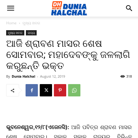
Home
ମୁଖ୍ୟ ଖବର
ମୁଖ୍ୟ ଖବର
ରାଜ୍ୟ
ଆଜି ଶ୍ରାବଣ ମାସର ଶେଷ
ସୋମବାର; ମହାଦେବଙ୍କୁ ଜଳଲାଗି
କରୁଛନ୍ତି ଭକ୍ତ
By
Dunia Halchal
-
August 12, 2019
318
ଭୁବନେଶ୍ୱର,୧୨/୮(ଏଜେନସି):
ଆଜି ପବିତ୍ର ଶ୍ରାବଣ ମାସର
ଶେଷ ସୋମବାର। ସକାଳୁ ସକାଳୁ ରାଜ୍ୟର ବିଭିନ୍ନ