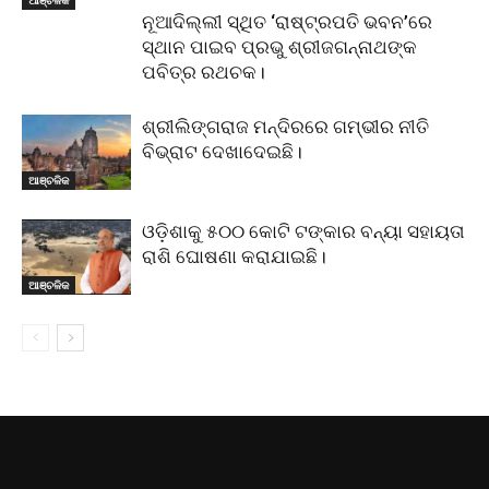
ଆଞ୍ଚଳିକ
ନୂଆଦିଲ୍ଲୀ ସ୍ଥିତ ‘ରାଷ୍ଟ୍ରପତି ଭବନ’ରେ
ସ୍ଥାନ ପାଇବ ପ୍ରଭୁ ଶ୍ରୀଜଗନ୍ନାଥଙ୍କ
ପବିତ୍ର ରଥଚକ।
ଶ୍ରୀଲିଙ୍ଗରାଜ ମନ୍ଦିରରେ ଗମ୍ଭୀର ନୀତି
ବିଭ୍ରାଟ ଦେଖାଦେଇଛି।
ଆଞ୍ଚଳିକ
ଓଡ଼ିଶାକୁ ୫୦୦ କୋଟି ଟଙ୍କାର ବନ୍ୟା ସହାୟତା
ରାଶି ଘୋଷଣା କରାଯାଇଛି।
ଆଞ୍ଚଳିକ