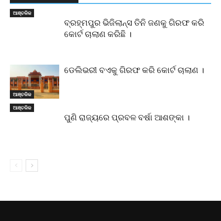
ଆଞ୍ଚଳିକ
ବ୍ରହ୍ମପୁର ଭିଜିଲାନ୍ସ ତିନି ଜଣକୁ ଗିରଫ କରି
କୋର୍ଟ ଚାଲାଣ କରିଛି ।
ଡେଲିଭରୀ ବଏକୁ ଗିରଫ କରି କୋର୍ଟ ଚାଲାଣ ।
ଆଞ୍ଚଳିକ
ଆଞ୍ଚଳିକ
ପୁଣି ରାଜ୍ୟରେ ପ୍ରବଳ ବର୍ଷା ଆଶଙ୍କା ।