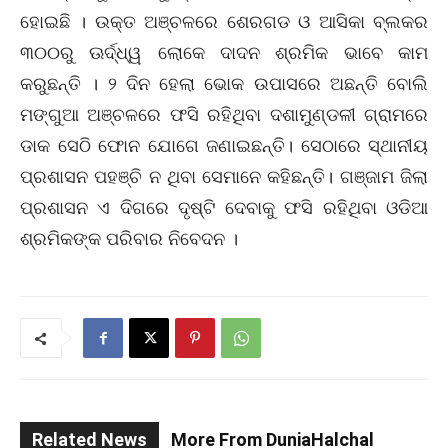
ହୋଇଛି । ଉକ୍ତ ଅଞ୍ଚଳରେ ଶେରଗଡ ଓ ଆସିକା ବ୍ଲକର
୩୦୦ରୁ ଊର୍ଦ୍ଧ୍ୱ ଲୋକେ ଦାଦନ ଶ୍ରମିକ ଭାବେ କାମ
କରୁଛନ୍ତି । ୨ ଦିନ ହେଲା ଭୋକ ଉପାସରେ ଅଛନ୍ତି ବୋଲି
ମଙ୍ଗୁଆ ଅଞ୍ଚଳରେ ଫସି ରହିଥିବା ଦଶାମୁଣ୍ଡଳୀ ଗ୍ରାମରେ
ଡାକ ସେଠି ଫୋନ ଯୋଗେ ଜଣାଇଛନ୍ତି। ସେଠାରେ ସ୍ଥାନୀୟ
ପ୍ରଶାସନ ପହଞ୍ଚି ନ ଥିବା ସେମାନେ କହିଛନ୍ତି। ଗଞ୍ଜାମ ଜିଲା
ପ୍ରଶାସନ ଏ ଦିଗରେ ଦୃଷ୍ଟି ଦେବାକୁ ଫସି ରହିଥିବା ଓଡିଆ
ଶ୍ରମିକଙ୍କ ପରିବାର ନିବେଦନ ।
Related News
More From DuniaHalchal