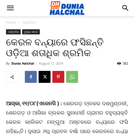
Home
ଆଞ୍ଚଳିକ
ଆଞ୍ଚଳିକ
ମୁଖ୍ୟ ଖବର
କେରଳ ବନ୍ୟାରେ ଫସିଛନ୍ତି
ଓଡ଼ିଆ ଶତାଧିକ ଶ୍ରମିକ
By
Dunia Halchal
-
August 11, 2019
382
ଆସ୍କା, ୧୧/୦୮(ଏଜେନସି ) :
ଶେରଗଡ଼ ବ୍ଲକର ଦଶମୁଣ୍ଡଳୀ,
ଶେରଗଡ଼ ଓ ଆସିକା ବ୍ଲକର ସୁନମୋହି ଗ୍ରାମର ବହୁବ୍ୟକ୍ତି
କେରଳ କାଲିକଟ ମଙ୍ଗୁଆ ଅଞ୍ଚଳରେ ବନ୍ୟାରେ ଫସି
ରହିଛନ୍ତି। ଜୁଲାଇ ୬ରୁ ପ୍ରବଳ ବର୍ଷା ପରେ କେରଳରେ ବନ୍ୟା