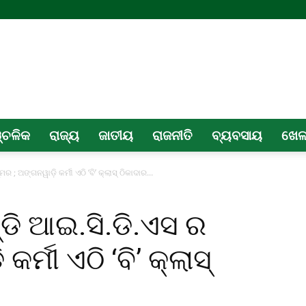
୍ଚଳିକ
ରାଜ୍ୟ
ଜାତୀୟ
ରାଜନୀତି
ବ୍ୟବସାୟ
ଖେ
; ଅଙ୍ଗନୱାଡ଼ି କର୍ମୀ ଏଠି ‘ବି’ କ୍ଲାସ୍ ଠିକାଦାର...
ଡି ଆଇ.ସି.ଡି.ଏସ ର
ର୍ମୀ ଏଠି ‘ବି’ କ୍ଲାସ୍