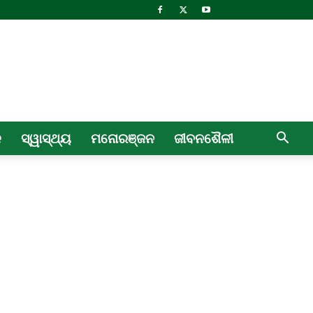
ଳ
ସ୍ୱାସ୍ଥ୍ୟ
ମନୋରଞ୍ଜନ
ଜୀବନଶୈଳୀ