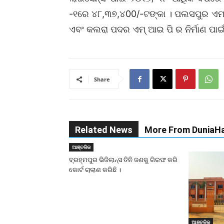
-୧ରେ ୪୮,୩୭,୪00/-ଟଙ୍କା । ପଲସପୁର ଏମ୍
ଏବଂ କଲରା ପଦର ଏମ୍ ଆଇ ପି ର ନିର୍ମାଣ ପାଇଁ 
Share
Related News
More From DuniaHa
ଆଞ୍ଚଳିକ
ବ୍ରହ୍ମପୁର ଭିଜିଲାନ୍ସ ତିନି ଜଣକୁ ଗିରଫ କରି
କୋର୍ଟ ଚାଲାଣ କରିଛି ।
ଆଞ୍ଚଳିକ