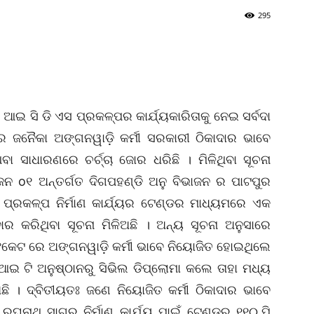
295
 ଆଇ ସି ଡି ଏସ ପ୍ରକଳ୍ପର କାର୍ଯ୍ୟକାରିତାକୁ ନେଇ ସର୍ବଦା
ାର ଜନୈକା ଅଙ୍ଗନୱାଡ଼ି କର୍ମୀ ସରକାରୀ ଠିକାଦାର ଭାବେ
 ସାଧାରଣରେ ଚର୍ଚ୍ଚା ଜୋର ଧରିଛି । ମିଳିଥିବା ସୂଚନା
ଜନ o୧ ଅନ୍ତର୍ଗତ ଦିଗପହଣ୍ଡି ଅନୁ ବିଭାଜନ ର ପାଟପୁର
 ପ୍ରକଳ୍ପ ନିର୍ମାଣ କାର୍ଯ୍ୟର ଟେଣ୍ଡର ମାଧ୍ୟମରେ ଏକ
 କରିଥିବା ସୂଚନା ମିଳିଅଛି । ଅନ୍ୟ ସୂଚନା ଅନୁସାରେ
ର୍ଟିଫିକେଟ ରେ ଅଙ୍ଗନୱାଡ଼ି କର୍ମୀ ଭାବେ ନିୟୋଜିତ ହୋଇଥିଲେ
 ଟି ଅନୁଷ୍ଠାନରୁ ସିଭିଲ ଡିପ୍ଲୋମା କଲେ ତାହା ମଧ୍ୟ
 । ଦ୍ବିତୀୟତଃ ଜଣେ ନିୟୋଜିତ କର୍ମୀ ଠିକାଦାର ଭାବେ
ରଘୁନାଥ ସାଗର ନିର୍ମାଣ କାର୍ଯ୍ୟ ପାଇଁ ଟେଣ୍ଡର ୧୧୦,ପି