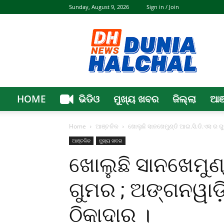
Sunday, August 9, 2026
Sign in / Join
Dunia
Halchal
HOME
ଭିଡିଓ
ମୁଖ୍ୟ ଖବର
ଜିଲ୍ଲା
ଆଞ
Home
ଆଞ୍ଚଳିକ
ଖୋଲୁଛି ସାନଖେମୁଣ୍ଡି ଆଇ.ସି.ଡି.ଏସ ର ଗୁମର 
ଆଞ୍ଚଳିକ
ମୁଖ୍ୟ ଖବର
ଖୋଲୁଛି ସାନଖେମୁଣ୍
ଗୁମର ; ଅଙ୍ଗନୱାଡ଼ି କ
ଠିକାଦାର ।