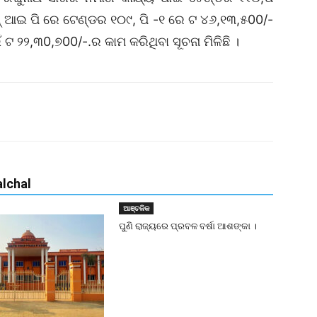
 ଆଇ ପି ରେ ଟେଣ୍ଡର ୧୦୯, ପି -୧ ରେ ଟ ୪୬,୧୩,୫00/-
ଟ ୨୨,୩0,୭00/-.ର କାମ କରିଥିବା ସୂଚନା ମିଳିଛି ।
lchal
ଆଞ୍ଚଳିକ
ପୁଣି ରାଜ୍ୟରେ ପ୍ରବଳ ବର୍ଷା ଆଶଙ୍କା ।