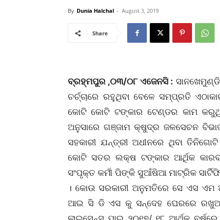
By
Dunia Halchal
-
August 3, 2019
Share
ବ୍ରହ୍ମପୁର ,୦୩/୦୮ ଏଜେନସି :
ସାନଖେମୁଣ୍ଡି
ଚର୍ଚ୍ଚାରେ ରହୁଥିବା ବେଳେ ସମ୍ପ୍ରତି ଏଠାକ
କୋଟି କୋଟି ଟଙ୍କାର ଟେଣ୍ଡର କାମ କରୁଥିବା
ଅନୁସାରେ ଗଞ୍ଜାମ କ୍ଷୁଦ୍ର ଜଳସେଚନ ବିଭା
ସହକାରୀ ଯନ୍ତ୍ରୀ ଅଧୀନରେ ଥିବା ତିନିଗୋଟି
କୋଟି ସତର ଲକ୍ଷ ଟଙ୍କାର ଆର୍ଥିକ କାରବାର
ସଂପୃକ୍ତ କର୍ମୀ ପିଙ୍କି ସୁଆଁଷିଆ ମାଟ୍ରିକ ସା
। କୋଉ ସରକାରୀ ଅନୁମତିରେ ସେ ଏସ ଏମ ଆଇ
ଆଇ ସି ଡି ଏସ କୁ ସନ୍ଦେହ ଘେରରେ ରଖୁଅଛି
ଲାଇସେନ୍ସ ପାଇ ୨୦୧୭/ ୧୮ ଆର୍ଥିକ ବର୍ଷରେ 