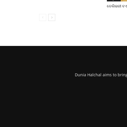
ଡେଲିଭରୀ ବଏକ
Dunia Halchal aims to brin