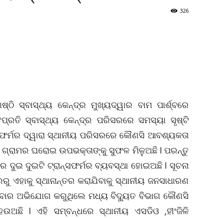
326
୍ଠି ସ୍ବାସ୍ଥ୍ୟ କେନ୍ଦ୍ର ମୁଖ୍ୟଦ୍ୱାର ବାମ ପାର୍ଶ୍ବରେ
ସଂପ୍ରତି ସ୍ବାସ୍ଥ୍ୟ କେନ୍ଦ୍ର ପରିସରରେ ସମସ୍ୟା ସୃଷ୍ଟି
୍ସଫର୍ମର ଦ୍ୱାରା ସ୍ଥାନୀୟ ପରିସରରେ କୌଣସି ଆବଶ୍ୟକତା
 ଗ୍ରାମର ଘରୋଇ ଉପଭକ୍ତାଙ୍କୁ ସୁଫଳ ମିଳୁଅଛି l ପରନ୍ତୁ
 ଦୁଇ ଦୁଇଟି ଟ୍ରାନ୍ସଫର୍ମର ବ୍ୟବସ୍ଥା ହୋଇଅଛି l ସୂଚନା
ରରୁ ଏହାକୁ ସ୍ଥାନାନ୍ତର କରାଯିବାକୁ ସ୍ଥାନୀୟ ଜନସାଧାରଣ
ରମ୍ବାର ଅଭିଯୋଗ କରୁଥିଲେ ମଧ୍ୟ ବିଦ୍ୟୁତ ବିଭାଗ କୌଣସି
େଉଅଛି l ଏହି ସମ୍ବନ୍ଧରେ ସ୍ଥାନୀୟ ଏସଡିଓ ,ହୀଂଜିଳି