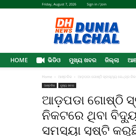
Friday, August 7, 2026
Sign in / Join
Dunia
Halchal
HOME
ଭିଡିଓ
ମୁଖ୍ୟ ଖବର
ଜିଲ୍ଲା
ଆଞ
Home
ଆଞ୍ଚଳିକ
ଆଡ଼ପଡା ଗୋଷ୍ଠି ସ୍ବାସ୍ଥ୍ୟ କେନ୍ଦ୍ର ନିକଟର
ଆଞ୍ଚଳିକ
ମୁଖ୍ୟ ଖବର
ଆଡ଼ପଡା ଗୋଷ୍ଠି ସ୍
ନିକଟରେ ଥିବା ବିଦ୍ୟ
ସମସ୍ୟା ସୃଷ୍ଟି କରୁଛ