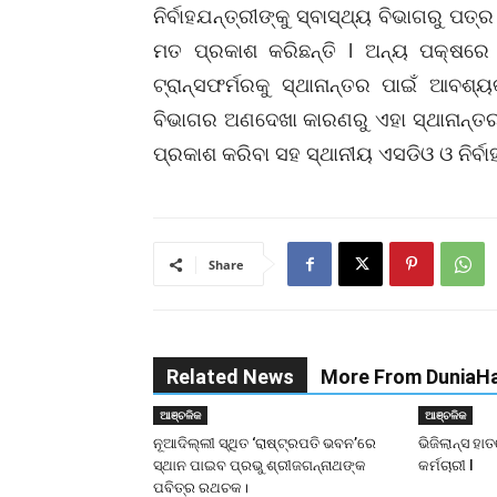
ନିର୍ବାହଯନ୍ତ୍ରୀଙ୍କୁ ସ୍ବାସ୍ଥ୍ୟ ବିଭାଗରୁ ପ
ମତ ପ୍ରକାଶ କରିଛନ୍ତି l ଅନ୍ୟ ପକ୍ଷରେ ଗ
ଟ୍ରାନ୍ସଫର୍ମରକୁ ସ୍ଥାନାନ୍ତର ପାଇଁ ଆବଶ୍
ବିଭାଗର ଅଣଦେଖା କାରଣରୁ ଏହା ସ୍ଥାନାନ୍ତ
ପ୍ରକାଶ କରିବା ସହ ସ୍ଥାନୀୟ ଏସଡିଓ ଓ ନିର୍ବାହୀ
Share
Related News
More From DuniaHa
ଆଞ୍ଚଳିକ
ଆଞ୍ଚଳିକ
ନୂଆଦିଲ୍ଲୀ ସ୍ଥିତ ‘ରାଷ୍ଟ୍ରପତି ଭବନ’ରେ
ଭିଜିଲାନ୍ସ ହ
ସ୍ଥାନ ପାଇବ ପ୍ରଭୁ ଶ୍ରୀଜଗନ୍ନାଥଙ୍କ
କର୍ମଚାରୀ l
ପବିତ୍ର ରଥଚକ।