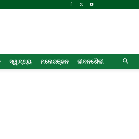
ଳ
ସ୍ୱାସ୍ଥ୍ୟ
ମନୋରଞ୍ଜନ
ଜୀବନଶୈଳୀ