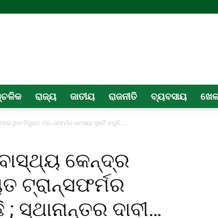
୍ଚଳିକ
ରାଜ୍ୟ
ଜାତୀୟ
ରାଜନୀତି
ବ୍ୟବସାୟ
ଖେ
େ ଥିବା ବିଦ୍ୟୁତ ଟ୍ରାନ୍ସଫର୍ମର ସମସ୍ୟା ସୃଷ୍ଟି କରୁଛି ;...
ବାସ୍ଥ୍ୟ କେନ୍ଦ୍ର
ୁତ ଟ୍ରାନ୍ସଫର୍ମର
ି ; ସ୍ଥାନାନ୍ତର ଦାବୀ…