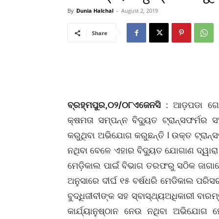
By
Dunia Halchal
-
August 2, 2019
Share
ବ୍ରହ୍ମପୁର,୦୨/୦୮ଏଜେନସି
: ଆଡ଼ପଡା ଗୋଷ
କ୍ଷମତା ସମ୍ପନ୍ନ ବିଦ୍ୟୁତ ଟ୍ରାନ୍ସଫର୍ମର 
କରୁଥିବା ଅଭିଯୋଗ କରୁଛନ୍ତି l ଉକ୍ତ ଟ୍ରାନ
ନଥିବା ବେଳେ ଏହାର ବିଦ୍ୟୁତ ଯୋଗାଣ ଦ୍ୱାରା
ମେଡ଼ିକାଲ ପାଇଁ ବିଭାଗ ତରଫରୁ ସଠିକ ଜାଗାରେ
ଅନୁସାରେ ଦୀର୍ଘ ୧୫ ବର୍ଷଧରି ମେଡିକାଲ ପରିସ
ବୁଦ୍ଧିଜୀବୀଙ୍କ ସହ ସ୍ବାସ୍ଥ୍ୟଅଧିକାରୀ ବା
କାର୍ଯ୍ୟାନୁଷ୍ଠାନ ନେଉ ନଥିବା ଅଭିଯୋଗ ହ