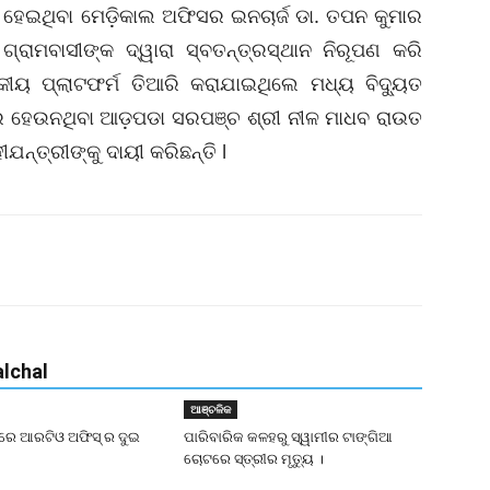
ତ୍ର ହେଇଥିବା ମେଡ଼ିକାଲ ଅଫିସର ଇନଚାର୍ଜ ଡା. ତପନ କୁମାର
୍ରାମବାସୀଙ୍କ ଦ୍ୱାରା ସ୍ବତନ୍ତ୍ରସ୍ଥାନ ନିରୂପଣ କରି
ୟକୀୟ ପ୍ଲାଟଫର୍ମ ତିଆରି କରାଯାଇଥିଲେ ମଧ୍ୟ ବିଦ୍ୟୁତ
ର ହେଉନଥିବା ଆଡ଼ପଡା ସରପଞ୍ଚ ଶ୍ରୀ ନୀଳ ମାଧବ ରାଉତ
ଯନ୍ତ୍ରୀଙ୍କୁ ଦାୟୀ କରିଛନ୍ତି l
lchal
ଆଞ୍ଚଳିକ
ାତରେ ଆରଟିଓ ଅଫିସ୍ ର ଦୁଇ
ପାରିବାରିକ କଳହରୁ ସ୍ୱାମୀର ଟାଙ୍ଗିଆ
ଚୋଟରେ ସ୍ତ୍ରୀର ମୃତ୍ୟୁ ।