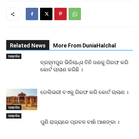
Related News
More From DuniaHalchal
ଆଞ୍ଚଳିକ
ବ୍ରହ୍ମପୁର ଭିଜିଲାନ୍ସ ତିନି ଜଣକୁ ଗିରଫ କରି
କୋର୍ଟ ଚାଲାଣ କରିଛି ।
ଡେଲିଭରୀ ବଏକୁ ଗିରଫ କରି କୋର୍ଟ ଚାଲାଣ ।
ଆଞ୍ଚଳିକ
ଆଞ୍ଚଳିକ
ପୁଣି ରାଜ୍ୟରେ ପ୍ରବଳ ବର୍ଷା ଆଶଙ୍କା ।