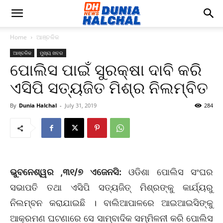
Home
ଆଞ୍ଚଳିକ
ଆଞ୍ଚଳିକ
ମୁଖ୍ୟ ଖବର
ପୋଲିସ ପାଇଁ ସୁରକ୍ଷା ଦାବି କରି
ଏସିପି ସତ୍ୟଜିତ ମିଶ୍ର ନିଲମ୍ବିତ
By
Dunia Halchal
-
July 31, 2019
284
ଭୁବନେଶ୍ୱର ,୩୧/୭ ଏଜେନସି:
ଓଡିଶା ପୋଲିସ ସଂଘର
ସଭାପତି ତଥା ଏସିପି ସତ୍ୟଜିତ୍‌ ମିଶ୍ରଙ୍କୁ କାର୍ଯ୍ୟରୁ
ନିଲମ୍ବନ କରାଯାଇଛି । ବାଲିଆପାଳରେ ଆଇଆଇସିଙ୍କୁ
ଆକ୍ରମଣ ଘଟଣାରେ ସେ ସାମ୍ବାଦିକ ସମ୍ମିଳନୀ କରି ପୋଲିସ