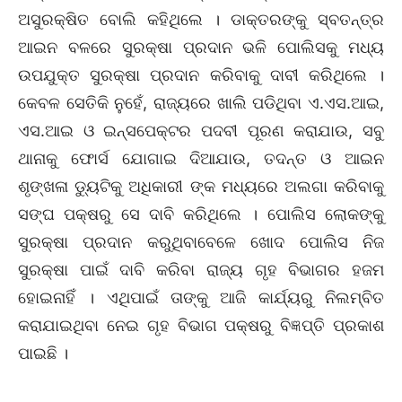
ଅସୁରକ୍ଷିତ ବୋଲି କହିଥିଲେ । ଡାକ୍ତରଙ୍କୁ ସ୍ବତନ୍ତ୍ର
ଆଇନ ବଳରେ ସୁରକ୍ଷା ପ୍ରଦାନ ଭଳି ପୋଲିସକୁ ମଧ୍ୟ
ଉପଯୁକ୍ତ ସୁରକ୍ଷା ପ୍ରଦାନ କରିବାକୁ ଦାବୀ କରିଥିଲେ ।
କେବଳ ସେତିକି ନୁହେଁ, ରାଜ୍ୟରେ ଖାଲି ପଡିଥିବା ଏ.ଏସ.ଆଇ,
ଏସ.ଆଇ ଓ ଇନ୍ସପେକ୍ଟର ପଦବୀ ପୂରଣ କରାଯାଉ, ସବୁ
ଥାନାକୁ ଫୋର୍ସ ଯୋଗାଇ ଦିଆଯାଉ, ତଦନ୍ତ ଓ ଆଇନ
ଶୃଙ୍ଖଳା ଡ୍ୟୁଟିକୁ ଅଧିକାରୀ ଙ୍କ ମଧ୍ୟରେ ଅଲଗା କରିବାକୁ
ସଙ୍ଘ ପକ୍ଷରୁ ସେ ଦାବି କରିଥିଲେ । ପୋଲିସ ଲୋକଙ୍କୁ
ସୁରକ୍ଷା ପ୍ରଦାନ କରୁଥିବାବେଳେ ଖୋଦ ପୋଲିସ ନିଜ
ସୁରକ୍ଷା ପାଇଁ ଦାବି କରିବା ରାଜ୍ୟ ଗୃହ ବିଭାଗର ହଜମ
ହୋଇନାହିଁ । ଏଥିପାଇଁ ତାଙ୍କୁ ଆଜି କାର୍ଯ୍ୟରୁ ନିଲମ୍ବିତ
କରାଯାଇଥିବା ନେଇ ଗୃହ ବିଭାଗ ପକ୍ଷରୁ ବିଜ୍ଞପ୍ତି ପ୍ରକାଶ
ପାଇଛି ।