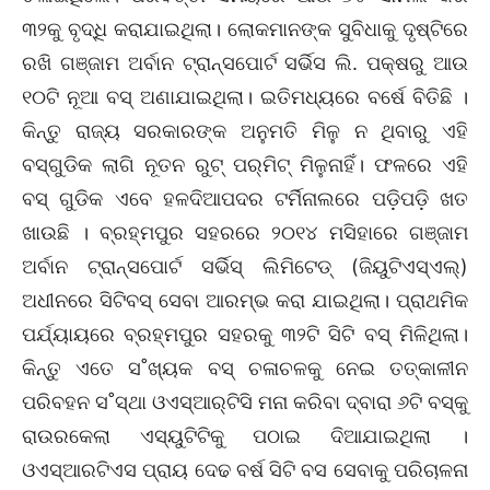
୩୨କୁ ବୃଦ୍ଧି କରାଯାଇଥିଲା। ଲୋକମାନଙ୍କ ସୁବିଧାକୁ ଦୃଷ୍ଟିରେ
ରଖି ଗଞ୍ଜାମ ଅର୍ବାନ ଟ୍ରାନ୍ସପୋର୍ଟ ସର୍ଭିସ ଲି. ପକ୍ଷରୁ ଆଉ
୧୦ଟି ନୂଆ ବସ୍‌ ଅଣାଯାଇଥିଲା। ଇତିମଧ୍ୟରେ ବର୍ଷେ ବିତିଛି ।
କିନ୍ତୁ ରାଜ୍ୟ ସରକାରଙ୍କ ଅନୁମତି ମିଳୁ ନ ଥିବାରୁ ଏହି
ବସ୍‌ଗୁଡିକ ଲାଗି ନୂତନ ରୁଟ୍‌ ପର୍‌ମିଟ୍‌ ମିଳୁନାହିଁ। ଫଳରେ ଏହି
ବସ୍‌ ଗୁଡିକ ଏବେ ହଳଦିଆପଦର ଟର୍ମିନାଲରେ ପଡ଼ିପଡ଼ି ଖତ
ଖାଉଛି । ବ୍ରହ୍ମପୁର ସହରରେ ୨୦୧୪ ମସିହାରେ ଗଞ୍ଜାମ
ଅର୍ବାନ ଟ୍ରାନ୍ସପୋର୍ଟ ସର୍ଭିସ୍‌ ଲିମିଟେଡ୍‌ (ଜିୟୁଟିଏସ୍‌ଏଲ୍‌)
ଅଧୀନରେ ସିଟିବସ୍‌ ସେବା ଆରମ୍ଭ କରା ଯାଇଥିଲା। ପ୍ରାଥମିକ
ପର୍ଯ୍ୟାୟରେ ବ୍ରହ୍ମପୁର ସହରକୁ ୩୨ଟି ସିଟି ବସ୍‌ ମିଳିଥିଲା।
କିନ୍ତୁ ଏତେ ସ˚ଖ୍ୟକ ବସ୍‌ ଚଳାଚଳକୁ ନେଇ ତତ୍‌କାଳୀନ
ପରିବହନ ସ˚ସ୍ଥା ଓଏସ୍‌ଆର‌୍‌ଟିସି ମନା କରିବା ଦ୍ବାରା ୬ଟି ବସ୍‌କୁ
ରାଉରକେଲା ଏସ୍‌ୟୁଟିଟିକୁ ପଠାଇ ଦିଆଯାଇଥିଲା ।
ଓଏସ୍‌ଆରଟିଏସ ପ୍ରାୟ ଦେଢ ବର୍ଷ ସିଟି ବସ ସେବାକୁ ପରିଚାଳନା