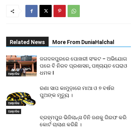
Related News
More From DuniaHalchal
ଜଗଦଳପୁରରେ ପୋଖରୀ ସଂକଟ – ଅଭିଯୋଗ
ପରେ ବି ନିରବ ପ୍ରଶାସନ, ପଞ୍ଚାୟତ ଘେରାଓ
ଧମକ l
ଆଞ୍ଚଳିକ
ରଣା ସାପ କାମୁଡ଼ାରେ ମାଆ ଓ ୭ ବର୍ଷର
ପୁଅଙ୍କ ମୃତ୍ୟୁ ।
ଆଞ୍ଚଳିକ
ଆଞ୍ଚଳିକ
ବ୍ରହ୍ମପୁର ଭିଜିଲାନ୍ସ ତିନି ଜଣକୁ ଗିରଫ କରି
କୋର୍ଟ ଚାଲାଣ କରିଛି ।