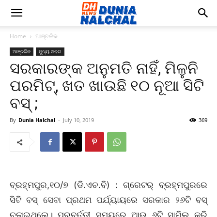
Home
ଆଞ୍ଚଳିକ
ଆଞ୍ଚଳିକ
ମୁଖ୍ୟ ଖବର
ସରକାରଙ୍କ ଅନୁମତି ନାହିଁ, ମିଳୁନି
ପରମିଟ୍‌, ଖତ ଖାଉଛି ୧୦ ନୂଆ ସିଟି
ବସ୍‌ ;
By
Dunia Halchal
-
July 10, 2019
369
ବ୍ରହ୍ମପୁର,୧୦/୭ (ଡି.ଏଚ.ବି) : ଗ୍ରେଟର୍‌ ବ୍ରହ୍ମପୁରରେ
ସିଟି ବସ୍‌ ସେବା ପ୍ରଥମ ପର୍ଯ୍ୟାୟରେ ସରକାର ୨୬ଟି ବସ୍‌
ଚଳାଇଥିଲେ। ପରବର୍ତ୍ତୀ ସମୟରେ ଆଉ ୬ଟି ସାମିଲ କରି