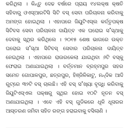
କରିଥିଲା । କିନ୍ତୁ ଦେଢ ବର୍ଷରେ ପ୍ରାୟ ୧୪ଲକ୍ଷ କ୍ଷତି
ସହିବାରୁ ଓଏସ୍‌ଆରଟିସି ସିଟି ବସ୍‌ ସେବା ପରିଚାଳନା କରିବାକୁ
ଅମଙ୍ଗ ହୋଇଥିଲା । ଏହାପରେ ଜିୟୁଟିଏସ୍‌ଲ କର୍ତ୍ତୃପକ୍ଷ
ସିଟିବସ ସେବା ପରିଚାଳନା ଦାୟିତ୍ବ ଏକ ଘରୋଇ ସ˚ସ୍ଥାକୁ
ଦେବାକୁ ସ୍ଥିର କରିଥିଲେ । ୨୦୧୫ ଶେଷ ଭାଗରେ ଉକ୍ତ
ଘରୋଇ ସ˚ସ୍ଥା ସିଟିବସ୍‌ ସେବାର ପରିଚାଳନା ଦାୟିତ୍ବ
ନେଇଥିଲା । ଏହାପରେ ରାଉରକେଲା ଯାଇଥିବା ୬ଟି ବସ୍‌କୁ
ଫେରାଇ ଅଣାଯାଇଥିଲା । ବର୍ତ୍ତମାନ ବ୍ରହ୍ମପୁର ସହର
ସମେତ ଗୋପାଳପୁର, ଛତ୍ରପୁର, ହିଞ୍ଜିଳିକାଟୁ, ନନ୍ଦିକ ଆଦି
ରୁଟ୍‌ରେ ୩୨ଟି ବସ୍‌ ଚାଲଛି। ଏହି ବସ୍‌ ସ˚ଖ୍ୟା ବୃଦ୍ଧି କରିବାକୁ
ଜିୟୁଟିଏସ୍‌ଏଲ ପକ୍ଷରୁ ସ୍ଥିର ହୋଇ ୧୦ଟି ନୂତନ ବସ୍‌
ଅଣାଯାଇଥିଲା । ଏବେ ଏହି ବସ୍‌ ଗୁଡିକରେ ଧୂଳି ଧୂସରର
ଆସ୍ତରଣ ଜମିବା ସହିତ ରଙ୍ଗ ହରାଇବାକୁ ବସିଲାଣି ।