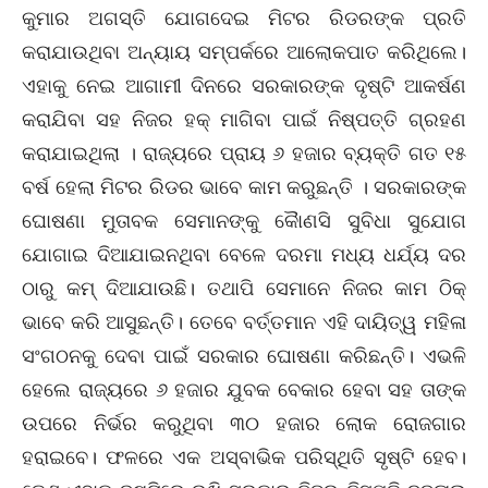
କୁମାର ଅଗସ୍ତି ଯୋଗଦେଇ ମିଟର ରିଡରଙ୍କ ପ୍ରତି
କରାଯାଉଥିବା ଅନ୍ୟାୟ ସମ୍ପର୍କରେ ଆଲୋକପାତ କରିଥିଲେ।
ଏହାକୁ ନେଇ ଆଗାମୀ ଦିନରେ ସରକାରଙ୍କ ଦୃଷ୍ଟି ଆକର୍ଷଣ
କରାଯିବା ସହ ନିଜର ହକ୍ ମାଗିବା ପାଇଁ ନିଷ୍ପତ୍ତି ଗ୍ରହଣ
କରାଯାଇଥିଲା । ରାଜ୍ୟରେ ପ୍ରାୟ ୬ ହଜାର ବ୍ୟକ୍ତି ଗତ ୧୫
ବର୍ଷ ହେଲା ମିଟର ରିଡର ଭାବେ କାମ କରୁଛନ୍ତି । ସରକାରଙ୍କ
ଘୋଷଣା ମୁତାବକ ସେମାନଙ୍କୁ କୈାଣସି ସୁବିଧା ସୁଯୋଗ
ଯୋଗାଇ ଦିଆଯାଇନଥିବା ବେଳେ ଦରମା ମଧ୍ୟ ଧର୍ଯ୍ୟ ଦର
ଠାରୁ କମ୍ ଦିଆଯାଉଛି। ତଥାପି ସେମାନେ ନିଜର କାମ ଠିକ୍
ଭାବେ କରି ଆସୁଛନ୍ତି। ତେବେ ବର୍ତ୍ତମାନ ଏହି ଦାୟିତ୍ୱ ମହିଳା
ସଂଗଠନକୁ ଦେବା ପାଇଁ ସରକାର ଘୋଷଣା କରିଛନ୍ତି। ଏଭଳି
ହେଲେ ରାଜ୍ୟରେ ୬ ହଜାର ଯୁବକ ବେକାର ହେବା ସହ ତାଙ୍କ
ଉପରେ ନିର୍ଭର କରୁଥିବା ୩୦ ହଜାର ଲୋକ ରୋଜଗାର
ହରାଇବେ। ଫଳରେ ଏକ ଅସ୍ବାଭିକ ପରିସ୍ଥିତି ସୃଷ୍ଟି ହେବ।