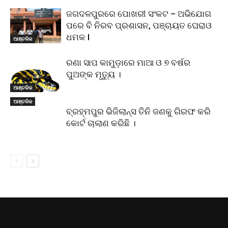
ଜଗଦଳପୁରରେ ପୋଖରୀ ସଂକଟ – ଅଭିଯୋଗ
ପରେ ବି ନିରବ ପ୍ରଶାସନ, ପଞ୍ଚାୟତ ଘେରାଓ
ଧମକ l
ଆଞ୍ଚଳିକ
ରଣା ସାପ କାମୁଡ଼ାରେ ମାଆ ଓ ୭ ବର୍ଷର
ପୁଅଙ୍କ ମୃତ୍ୟୁ ।
ଆଞ୍ଚଳିକ
ଆଞ୍ଚଳିକ
ବ୍ରହ୍ମପୁର ଭିଜିଲାନ୍ସ ତିନି ଜଣକୁ ଗିରଫ କରି
କୋର୍ଟ ଚାଲାଣ କରିଛି ।