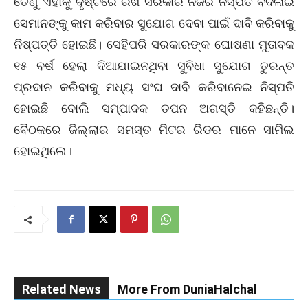
ତେଣୁ ଏହାକୁ ଦୃଷ୍ଟିରେ ରଖି ସରକାର ନିଜର ନିସ୍ପତି ବଦଳାଇ
ସେମାନଙ୍କୁ କାମ କରିବାର ସୁଯୋଗ ଦେବା ପାଇଁ ଦାବି କରିବାକୁ
ନିଷ୍ପତ୍ତି ହୋଇଛି। ସେହିପରି ସରକାରଙ୍କ ଘୋଷଣା ମୁତାବକ
୧୫ ବର୍ଷ ହେଲା ଦିଆଯାଇନଥିବା ସୁବିଧା ସୁଯୋଗ ତୁରନ୍ତ
ପ୍ରଦାନ କରିବାକୁ ମଧ୍ୟ ସଂଘ ଦାବି କରିବାନେଇ ନିସ୍ପତି
ହୋଇଛି ବୋଲି ସମ୍ପାଦକ ତପନ ଅଗସ୍ତି କହିଛନ୍ତି।
ବୈଠକରେ ଜିଲ୍ଲାର ସମସ୍ତ ମିଟର ରିଡର ମାନେ ସାମିଲ
ହୋଇଥିଲେ।
Related News
More From DuniaHalchal