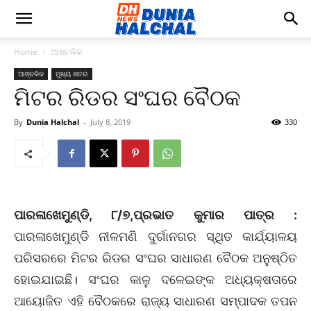
Home
ଆଞ୍ଚଳିକ
ଆଞ୍ଚଳିକ
ମୁଖ୍ୟ ଖବର
ମିଟର ରିଡର ସଂଘର ବୈଠକ
By
Dunia Halchal
-
July 8, 2019
330
ପାରଳାଖେମୁଣ୍ଡି, ୮/୭,ପ୍ରଭାତ କୁମାର ପାତ୍ର :
ପାରଳାଖେମୁଣ୍ଡି ନୀଳମଣି ଦୁର୍ଗାନଗର ସ୍ଥିତ କାର୍ଯ୍ୟାଳୟ
ପରିସରରେ ମିଟର ରିଡର ସଂଘର ସାଧାରଣ ବୈଠକ ଅନୁଷ୍ଠିତ
ହୋଇଯାଇଛି। ସଂଘର କାଳୁ ଦଳେଇଙ୍କ ଅଧ୍ୟକ୍ଷତାରେ
ଆୟୋଜିତ ଏହି ବୈଠକରେ ରାଜ୍ୟ ସାଧାରଣ ସମ୍ପାଦକ ତପନ