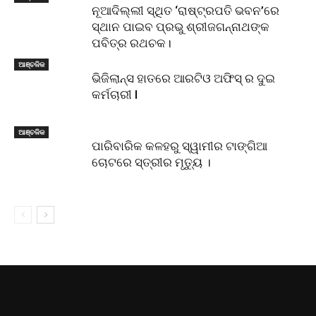
ନୂଆଦିଲ୍ଲୀ ସ୍ଥିତ ‘ରାଷ୍ଟ୍ରପତି ଭବନ’ରେ
ସ୍ଥାନ ପାଇବ ପ୍ରଭୁ ଶ୍ରୀଜଗନ୍ନାଥଙ୍କ
ପବିତ୍ର ରଥଚକ।
ଆଞ୍ଚଳିକ
ଭିଜିଲାନ୍ସ ହାତରେ ଆରଟିଓ ଅଫିସ୍ ର ଦୁଇ
କର୍ମଚାରୀ l
ଆଞ୍ଚଳିକ
ପାରିବାରିକ କଳହରୁ ସ୍ୱାମୀର ଟାଙ୍ଗିଆ
ଚୋଟରେ ସ୍ତ୍ରୀର ମୃତ୍ୟୁ ।