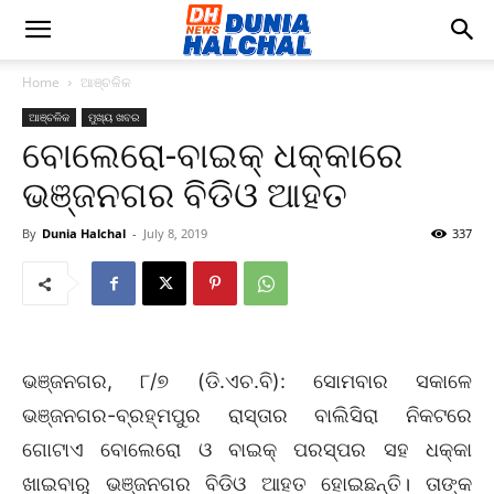
Home
ଆଞ୍ଚଳିକ
ଆଞ୍ଚଳିକ
ମୁଖ୍ୟ ଖବର
ବୋଲେରୋ-ବାଇକ୍‌ ଧକ୍କାରେ
ଭଞ୍ଜନଗର ବିଡିଓ ଆହତ
By
Dunia Halchal
-
July 8, 2019
337
ଭଞ୍ଜନଗର, ୮/୭ (ଡି.ଏଚ.ବି): ସୋମବାର ସକାଳେ
ଭଞ୍ଜନଗର-ବ୍ରହ୍ମପୁର ରାସ୍ତାର ବାଲିସିରା ନିକଟରେ
ଗୋଟାଏ ବୋଲେରୋ ଓ ବାଇକ୍‌ ପରସ୍ପର ସହ ଧକ୍କା
ଖାଇବାରୁ ଭଞ୍ଜନଗର ବିଡିଓ ଆହତ ହୋଇଛନ୍ତି। ତାଙ୍କ