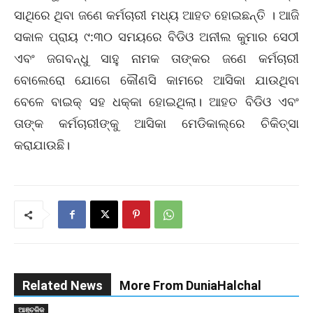
ସାଥିରେ ଥିବା ଜଣେ କର୍ମଚାରୀ ମଧ୍ୟ ଆହତ ହୋଇଛନ୍ତି । ଆଜି
ସକାଳ ପ୍ରାୟ ୯:୩୦ ସମୟରେ ବିଡିଓ ଅନୀଲ କୁମାର ସେଠୀ
ଏବଂ ଜଗବନ୍ଧୁ ସାହୁ ନାମକ ତାଙ୍କର ଜଣେ କର୍ମଚାରୀ
ବୋଲେରୋ ଯୋଗେ କୌଣସି କାମରେ ଆସିକା ଯାଉଥିବା
ବେଳେ ବାଇକ୍‌ ସହ ଧକ୍କା ହୋଇଥିଲା। ଆହତ ବିଡିଓ ଏବଂ
ତାଙ୍କ କର୍ମଚାରୀଙ୍କୁ ଆସିକା ମେଡିକାଲ୍‌ରେ ଚିକିତ୍ସା
କରାଯାଉଛି।
Related News
More From DuniaHalchal
ଆଞ୍ଚଳିକ