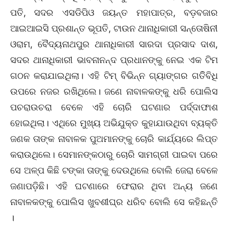
ପତି, ସଦର ଏସଡିପିଓ ଜୟନ୍ତ ମହାପାତ୍ର, ବଡ଼ବଜାର
ଆଇଆଇସି ପ୍ରଶାନ୍ତ ଭୂପତି, ଟାଉନ ଥାନାଧିକାରୀ ସନ୍ତୋଷିନୀ
ଓରାମ, ବୈଦ୍ୟନାଥପୁର ଥାନାଧିକାରୀ ସାରଦା ପ୍ରସାଦ ଦାଶ,
ସଦର ଥାନାଧିକାରୀ ଭାବନାନନ୍ଦ ପ୍ରଧାନଙ୍କୁ ନେଇ ଏକ ଟିମ
ଗଠନ କରାଯାଇଥିଲା। ଏହି ଟିମ୍‌ ବିଭିନ୍ନ ଗ୍ୟାଙ୍ଗର ଗତିିବିଧି
ଉପରେ ନଜର ରଖିଥିଲେ। ଜଣେ ନାବାଳକଙ୍କୁ ଧରି ପୋଲିସ
ପଚରାଉଚରା ବେଳେ ଏହି ଚୋରି ଘଟଣାର ପର୍ଦ୍ଦାଫାଶ
ହୋଇଥିଲା। ଏଥିରେ ମୁଖ୍ୟ ଅଭିଯୁକ୍ତ କୁହାଯାଉଥିବା ବ୍ୟକ୍ତି
ଜଣକ ତାଙ୍କ ନାବାଳକ ପୁଅମାନଙ୍କୁ ଚୋରି କାର୍ଯ୍ୟରେ ଲିପ୍ତ
କରାଉଥିଲେ। ସେମାନଙ୍କଠାରୁ ଚୋରି ସାମଗ୍ରୀ ପାଇବା ପରେ
ସେ ଅଳ୍ପ କିଛି ଟଙ୍କା ତାଙ୍କୁ ଦେଉଥିଲେ ବୋଲି ଜେରା ବେଳେ
ଜଣାପଡ଼ିଛି। ଏହି ଘଟଣାରେ ଫେରାର ଥିବା ଅନ୍ୟ ଜଣେ
ନାବାଳକଙ୍କୁ ପୋଲିସ ଖୁବଶୀଘ୍ର ଧରିବ ବୋଲି ସେ କହିଛନ୍ତି
।