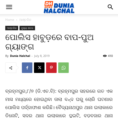
Home
ଆଞ୍ଚଳିକ
ଆଞ୍ଚଳିକ
ମୁଖ୍ୟ ଖବର
ପୋଲିସ ହାବୁଡ଼ରେ ବାପ-ପୁଅ
ଗ୍ୟାଙ୍ଗ
By
Dunia Halchal
-
July 8, 2019
410
ବ୍ରହ୍ମପୁର,୮/୭ (ଡି.ଏଚ.ବି): ବ୍ରହ୍ମପୁର ସହରରେ ଗତ ଏକ
ମାସ ମଧ୍ୟରେ ହୋଇଥିବା ତାଲା ବନ୍ଦ ଘରୁ ଚୋରି ଘଟଣାର
ପୋଲିସ ପର୍ଦ୍ଦାଫାଶ କରିଛି। ବୈଦ୍ୟନାଥପୁର ଥାନା ଇଲାକାରେ
ତିନୋଟି, ସଦର ଥାନା ଇଲାକାରେ ଦୁଇଟି, ବଡ଼ବଜାର ଥାନା