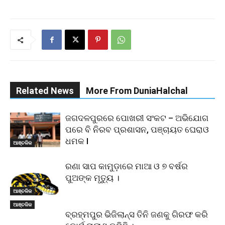
Related News
More From DuniaHalchal
ଜଗଦଳପୁରରେ ପୋଖରୀ ସଂକଟ – ଅଭିଯୋଗ
ପରେ ବି ନିରବ ପ୍ରଶାସନ, ପଞ୍ଚାୟତ ଘେରାଓ
ଧମକ l
ଆଞ୍ଚଳିକ
ରଣା ସାପ କାମୁଡ଼ାରେ ମାଆ ଓ ୭ ବର୍ଷର
ପୁଅଙ୍କ ମୃତ୍ୟୁ ।
ଆଞ୍ଚଳିକ
ଆଞ୍ଚଳିକ
ବ୍ରହ୍ମପୁର ଭିଜିଲାନ୍ସ ତିନି ଜଣକୁ ଗିରଫ କରି