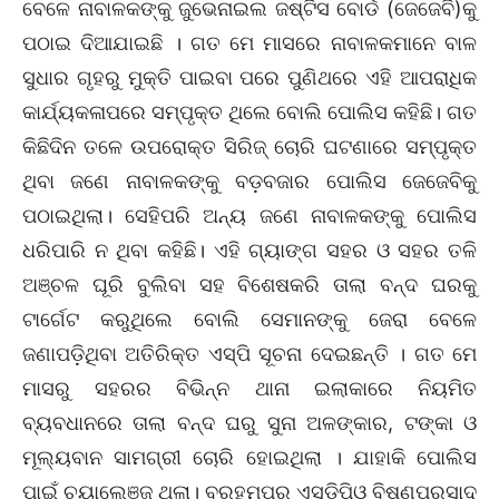
ବେଳେ ନାବାଳକଙ୍କୁ ଜୁଭେନାଇଲ ଜଷ୍ଟିସ ବୋର୍ଡ (ଜେଜେବି)କୁ
ପଠାଇ ଦିଆଯାଇଛି । ଗତ ମେ ମାସରେ ନାବାଳକମାନେ ବାଳ
ସୁଧାର ଗୃହରୁ ମୁକ୍ତି ପାଇବା ପରେ ପୁଣିଥରେ ଏହି ଆପରାଧିକ
କାର୍ଯ୍ୟକଳାପରେ ସମ୍ପୃକ୍ତ ଥିଲେ ବୋଲି ପୋଲିସ କହିଛି। ଗତ
କିଛିଦିନ ତଳେ ଉପରୋକ୍ତ ସିରିଜ୍‌ ଚୋରି ଘଟଣାରେ ସମ୍ପୃକ୍ତ
ଥିବା ଜଣେ ନାବାଳକଙ୍କୁ ବଡ଼ବଜାର ପୋଲିସ ଜେଜେବିକୁ
ପଠାଇଥିଲା। ସେହିପରି ଅନ୍ୟ ଜଣେ ନାବାଳକଙ୍କୁ ପୋଲିସ
ଧରିପାରି ନ ଥିବା କହିଛି। ଏହି ଗ୍ୟାଙ୍ଗ ସହର ଓ ସହର ତଳି
ଅଞ୍ଚଳ ଘୂରି ବୁଲିବା ସହ ବିଶେଷକରି ତାଲା ବନ୍ଦ ଘରକୁ
ଟାର୍ଗେଟ କରୁଥିଲେ ବୋଲି ସେମାନଙ୍କୁ ଜେରା ବେଳେ
ଜଣାପଡ଼ିଥିବା ଅତିରିକ୍ତ ଏସ୍‌ପି ସୂଚନା ଦେଇଛନ୍ତି । ଗତ ମେ
ମାସରୁ ସହରର ବିଭିନ୍ନ ଥାନା ଇଲାକାରେ ନିୟମିତ
ବ୍ୟବଧାନରେ ତାଲା ବନ୍ଦ ଘରୁ ସୁନା ଅଳଙ୍କାର, ଟଙ୍କା ଓ
ମୂଲ୍ୟବାନ ସାମଗ୍ରୀ ଚୋରି ହୋଇଥିଲା । ଯାହାକି ପୋଲିସ
ପାଇଁ ଚ୍ୟାଲେଞ୍ଜ ଥିଲା। ବ୍ରହ୍ମପୁର ଏସ୍‌ଡିପିଓ ବିଷ୍ଣୁପ୍ରସାଦ