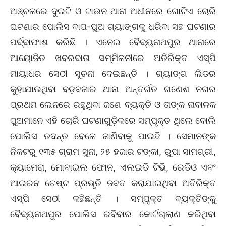
ଅଞ୍ଚଳରେ ଦୁଇଟି ଓ ଟାଉନ ଥାନା ଅଧୀନରେ ଗୋଟିଏ ଚୋରି
ଘଟଣାର ପୋଲିସ ବାପ-ପୁଅ ଗ୍ୟାଙ୍ଗକୁ ଧରିବା ସହ ଘଟଣାର
ପର୍ଦ୍ଦାଫାଶ କରିଛି । ଏନେଇ ବୈଦ୍ୟନାଥପୁର ଥାନାରେ
ଆୟୋଜିତ ଖବରଦାତା ସମ୍ମିଳନୀରେ ଅତିରିକ୍ତ ଏସ୍‌ପି
ମାୟାଧର ସେଠୀ ସୂଚନା ଦେଇଛନ୍ତି । ଗ୍ୟାଙ୍ଗ ଲିଡର
କୁହାଯାଉଥିବା ବଡ଼ବଜାର ଥାନା ଅନ୍ତର୍ଗତ ଗଣେଶ ନଗର
ପ୍ରଥମ ଲେନରେ ରହୁଥିବା ଜଣେ ବ୍ୟକ୍ତି ଓ ତାଙ୍କ ନାବାଳକ
ପୁଅମାନେ ଏହି ଚୋରି ଘଟଣାଗୁଡ଼ିକରେ ସମ୍ପୃକ୍ତ ଥିଲେ ବୋଲି
ପୋଲିସ ତଦନ୍ତ ବେଳେ ଜାଣିବାକୁ ପାଇଛି । ସେମାନଙ୍କ
ନିକଟରୁ ୧୩୫ ଗ୍ରାମ ସୁନା, ୨୫ ହଜାର ଟଙ୍କା, ରୁପା ସାମଗ୍ରୀ,
କ୍ୟାମେରା, ମୋବାଇଲ ଫୋନ, ଏଲଇଡି ଟିଭି, ରେଡିଓ ଏବଂ
ଆଇରନ ଚେଷ୍ଟ ପ୍ରଭୃତି ଜବତ କରାଯାଇଥିବା ଅତିରିକ୍ତ
ଏସ୍‌ପି ସେଠୀ କହିଛନ୍ତି । ସମ୍ପୃକ୍ତ ବ୍ୟକ୍ତିଙ୍କୁ
ବୈଦ୍ୟନାଥପୁର ପୋଲିସ ରବିବାର କୋର୍ଟଚାଲାଣ କରିଥିବା