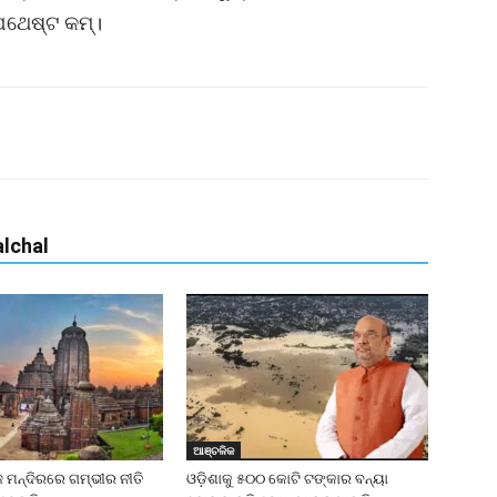
ଯଥେଷ୍ଟ କମ୍।
lchal
ଆଞ୍ଚଳିକ
ଜ ମନ୍ଦିରରେ ଗମ୍ଭୀର ନୀତି
ଓଡ଼ିଶାକୁ ୫୦୦ କୋଟି ଟଙ୍କାର ବନ୍ୟା