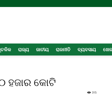
୍ଚଳିକ
ରାଜ୍ୟ
ଜାତୀୟ
ରାଜନୀତି
ବ୍ୟବସାୟ
ଖେ
 ହଜାର କୋଟି
315