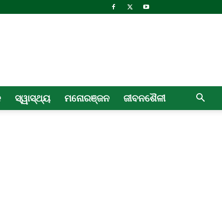
ଳ
ସ୍ୱାସ୍ଥ୍ୟ
ମନୋରଞ୍ଜନ
ଜୀବନଶୈଳୀ