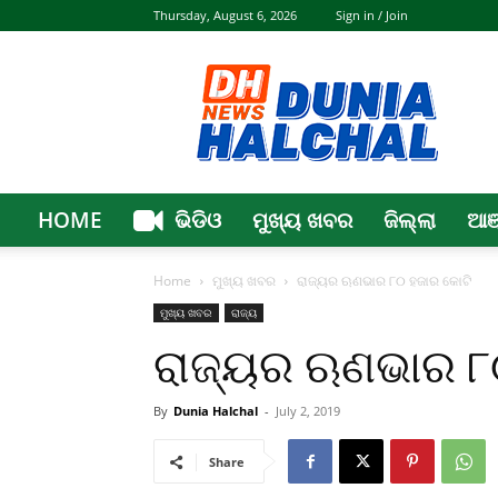
Thursday, August 6, 2026
Sign in / Join
Dunia
Halchal
HOME
ଭିଡିଓ
ମୁଖ୍ୟ ଖବର
ଜିଲ୍ଲା
ଆଞ
Home
ମୁଖ୍ୟ ଖବର
ରାଜ୍ୟର ଋଣଭାର ୮୦ ହଜାର କୋଟି
ମୁଖ୍ୟ ଖବର
ରାଜ୍ୟ
ରାଜ୍ୟର ଋଣଭାର ୮୦
By
Dunia Halchal
-
July 2, 2019
Share