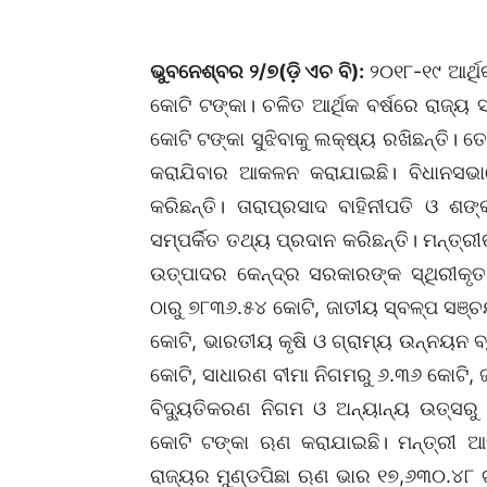
ଭୁବନେଶ୍ବର ୨/୭(ଡ଼ି ଏଚ ବି):
୨୦୧୮-୧୯ ଆର୍ଥି
କୋଟି ଟଙ୍କା। ଚଳିତ ଆର୍ଥିକ ବର୍ଷରେ ରାଜ୍
କୋଟି ଟଙ୍କା ସୁଝିବାକୁ ଲକ୍ଷ୍ୟ ରଖିଛନ୍ତି। ତ
କରାଯିବାର ଆକଳନ କରାଯାଇଛି। ବିଧାନସଭାରେ
କରିଛନ୍ତି। ତାରାପ୍ରସାଦ ବାହିନୀପତି ଓ 
ସମ୍ପର୍କିତ ତଥ୍ୟ ପ୍ରଦାନ କରିଛନ୍ତି। ମନ୍ତ
ଉତ୍ପାଦର କେନ୍ଦ୍ର ସରକାରଙ୍କ ସ୍ଥିରୀକ
ଠାରୁ ୭୮୩୬.୫୪ କୋଟି, ଜାତୀୟ ସ୍ବଳ୍ପ ସଞ୍ଚ
କୋଟି, ଭାରତୀୟ କୃଷି ଓ ଗ୍ରାମ୍ୟ ଉନ୍ନୟନ ବ
କୋଟି, ସାଧାରଣ ବୀମା ନିଗମରୁ ୬.୩୬ କୋଟି,
ବିଦ୍ୟୁତିକରଣ ନିଗମ ଓ ଅନ୍ୟାନ୍ୟ ଉତ୍ସରୁ 
କୋଟି ଟଙ୍କା ଋଣ କରାଯାଇଛି। ମନ୍ତ୍ରୀ ଆହୁ
ରାଜ୍ୟର ମୁଣ୍ଡପିଛା ଋଣ ଭାର ୧୭,୬୩୦.୪୮ 