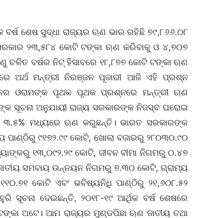
କ ବର୍ଷ ଶେଷ ସୁଦ୍ଧା ରାଜ୍ୟର ଋଣ ଭାର ରହିଛି ୭୯,୮୬୬.୦୮
ୟ ସରକାର ୨୩,୫୮୪ କୋଟି ଟଙ୍କା ଋଣ କରିବାକୁ ଓ ୪,୭୦୭
େଣୁ ଚଳିତ ବର୍ଷର ନିଟ୍‌ ହିସାବରେ ୧୮,୮୭୭ କୋଟି ଟଙ୍କା ଋଣ
 ଅର୍ଥ ମନ୍ତ୍ରୀ ନିରଞ୍ଜନ ପୂଜ‌ାରୀ ଆଜି ଏହି ପ୍ରଶ୍ନ
ଶଙ୍କର ଓରାମଙ୍କ ପୃଥକ ପୃଥକ ପ୍ରଶ୍ନରେ ମନ୍ତ୍ରୀ ଋଣ
୍ରୀଙ୍କ ସୂଚନା ଅନୁଯାୟୀ ରାଜ୍ୟ ସରକାରଙ୍କ ନିଜସ୍ବ ଘରୋଇ
ୃତ ୩.୫% ମଧ୍ୟରେ ଋଣ କରୁଛନ୍ତି। ଭାରତ ସରକାରଙ୍କ
ୟ ପାଣ୍ଠିରୁ ୯୧୭୨.୯୯ କୋଟି, ଖୋଲା ବଜାରରୁ ୨୮୦୩୦.୯୦
୍ୟାଙ୍କରୁ ୧୩,୦୯୨.୨୯ କୋଟି, ଜୀବନ ବୀମା ନିଗମରୁ ୦.୪୭
 ଜାତୀୟ ସମବାୟ ଉନ୍ନୟନ ନିଗମରୁ ୭.୩୦ କୋଟି, ଗ୍ରାମ୍ୟ
୧୧୦.୭୧ କୋଟି ଏବଂ ଭବିଷ୍ୟନିଧି ପାଣ୍ଠିରୁ ୨୧,୬୦୮.୫୨
ରି ସୂଚନା ଦେଇଛନ୍ତି, ୨୦୧୮-୧୯ ଆର୍ଥିକ ବର୍ଷ ଶେଷରେ
‌ଟଙ୍କା ଅଟେ। ଆମ ରାଜ୍ୟର ମୁଣ୍ଡପିଛା ଋଣ ଜାତୀୟ ତଥା