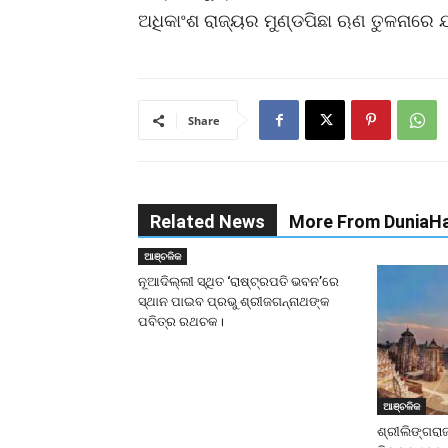
ଅଧିକାଂଶ ରାଜ୍ୟର ମୁଣ୍ଡପିଛା ଋଣ ତୁଳନାରେ 
Share
Related News
More From DuniaHa
ଆଞ୍ଚଳିକ
ନୂଆଦିଲ୍ଲୀ ସ୍ଥିତ ‘ରାଷ୍ଟ୍ରପତି ଭବନ’ରେ
ସ୍ଥାନ ପାଇବ ପ୍ରଭୁ ଶ୍ରୀଜଗନ୍ନାଥଙ୍କ
ପବିତ୍ର ରଥଚକ।
ଆଞ୍ଚଳିକ
ଶ୍ରୀଲିଙ୍ଗରା