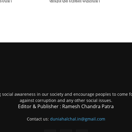
ାଦେଇଛି।
ସହାୟତା ରାଶି ଘୋଷଣା କରାଯାଇଛି।
g social awareness in our society and encourage peoples to come fo
against corruption and any other social issues.
Editor & Publisher : Ramesh Chandra Patra
Contact us:
duniahalchal.in@gmail.com