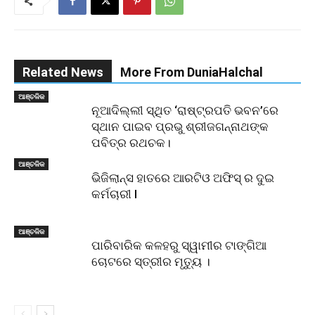
Related News
More From DuniaHalchal
ଆଞ୍ଚଳିକ
ନୂଆଦିଲ୍ଲୀ ସ୍ଥିତ ‘ରାଷ୍ଟ୍ରପତି ଭବନ’ରେ
ସ୍ଥାନ ପାଇବ ପ୍ରଭୁ ଶ୍ରୀଜଗନ୍ନାଥଙ୍କ
ପବିତ୍ର ରଥଚକ।
ଆଞ୍ଚଳିକ
ଭିଜିଲାନ୍ସ ହାତରେ ଆରଟିଓ ଅଫିସ୍ ର ଦୁଇ
କର୍ମଚାରୀ l
ଆଞ୍ଚଳିକ
ପାରିବାରିକ କଳହରୁ ସ୍ୱାମୀର ଟାଙ୍ଗିଆ
ଚୋଟରେ ସ୍ତ୍ରୀର ମୃତ୍ୟୁ ।