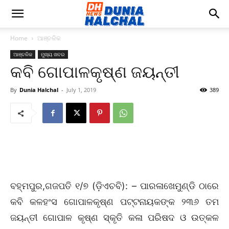
Home
ଆଞ୍ଚଳିକ
ଆଞ୍ଚଳିକ
ମୁଖ୍ୟ ଖବର
କବି ଗୋପାଳକୃଷ୍ଣ ଜୟନ୍ତୀ
By
Dunia Halchal
-
July 1, 2019
389
ବହ୍ମପୁର,ଗଜପତି ୧/୭ (ଡ଼ିଏଚବି): – ପାରଳାଖେମୁଣ୍ଡି ଠାରେ
କବି କଳହଂସ ଗୋପାଳକୃଷ୍ଣ ପଟ୍ଟନାୟକଙ୍କ ୨୩୬ ତମ
ଜୟନ୍ତୀ ଗୋପାଳ କୃଷ୍ଣ ସ୍କୃତି କଳା ପରିଷଦ ଓ ଉତ୍କଳ