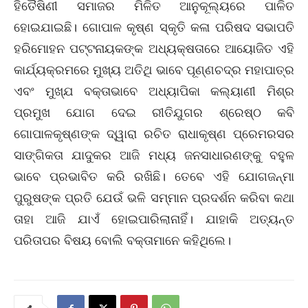
ହିତୈଷିଣୀ ସମାଜର ମିଳିତ ଆନୁକୂଲ୍ୟରେ ପାଳିତ
ହୋଇଯାଇଛି। ଗୋପାଳ କୃଷ୍ଣ ସ୍କୃତି କଳା ପରିଷଦ ସଭାପତି
ହରିମୋହନ ପଟ୍ଟନାୟକଙ୍କ ଅଧ୍ୟକ୍ଷତାରେ ଆୟୋଜିତ ଏହି
କାର୍ଯ୍ୟକ୍ରମରେ ମୁଖ୍ୟ ଅତିଥି ଭାବେ ପୂଣ୍ଣଚଦ୍ର ମହାପାତ୍ର
ଏବଂ ମୁଖ୍ଯ ବକ୍ତାଭାବେ ଅଧ୍ୟାପିକା କଲ୍ୟାଣୀ ମିଶ୍ର
ପ୍ରମୁଖ ଯୋଗ ଦେଇ ରୀତିଯୁଗର ଶ୍ରେଷ୍ଠ କବି
ଗୋପାଳକୃଷ୍ଣଙ୍କ ଦ୍ୱାରା ରଚିତ ରାଧାକୃଷ୍ଣ ପ୍ରେମରସର
ସାଙ୍ଗିକତା ଯାଦୁକର ଆଜି ମଧ୍ୟ ଜନସାଧାରଣଙ୍କୁ ବହୁଳ
ଭାବେ ପ୍ରଭାବିତ କରି ରଖିଛି। ତେବେ ଏହି ଯୋଗଜନ୍ମା
ପୁରୁଷଙ୍କ ପ୍ରତି ଯେଉଁ ଭଳି ସମ୍ମାନ ପ୍ରଦର୍ଶନ କରିବା କଥା
ତାହା ଆଜି ଯାଏଁ ହୋଇପାରିଲାନାହିଁ। ଯାହାକି ଅତ୍ୟନ୍ତ
ପରିତାପର ବିଷୟ ବୋଲି ବକ୍ତାମାନେ କହିଥିଲେ।