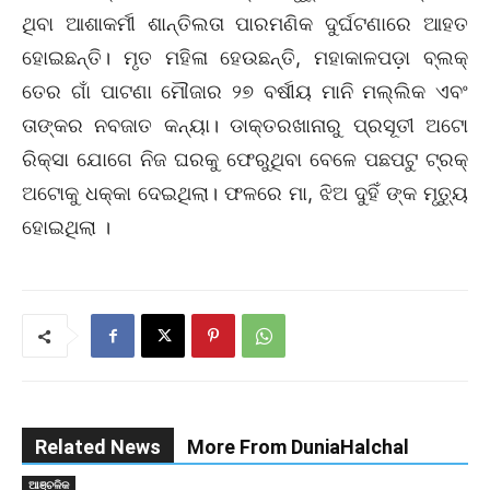
ଥିବା ଆଶାକର୍ମୀ ଶାନ୍ତିଲତା ପାରମଣିକ ଦୁର୍ଘଟଣାରେ ଆହତ
ହୋଇଛନ୍ତି। ମୃତ ମହିଳା ହେଉଛନ୍ତି, ମହାକାଳପଡ଼ା ବ୍ଲକ୍‌
ତେର ଗାଁ ପାଟଣା ମୌଜାର ୨୭ ବର୍ଷୀୟ ମାନି ମଲ୍ଲିକ ଏବଂ
ତାଙ୍କର ନବଜାତ କନ୍ୟା। ଡାକ୍ତରଖାନାରୁ ପ୍ରସୂତୀ ଅଟୋ
ରିକ୍ସା ଯୋଗେ ନିଜ ଘରକୁ ଫେରୁଥିବା ବେଳେ ପଛପଟୁ ଟ୍ରକ୍‌
ଅଟୋକୁ ଧକ୍କା ଦେଇଥିଲା। ଫଳରେ ମା, ଝିଅ ଦୁହିଁ ଙ୍କ ମୃତ୍ୟୁ
ହୋଇଥିଲା ।
Related News
More From DuniaHalchal
ଆଞ୍ଚଳିକ