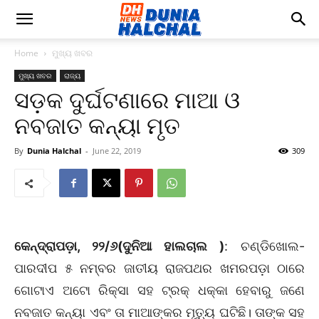
Home
ମୁଖ୍ୟ ଖବର
ମୁଖ୍ୟ ଖବର
ରାଜ୍ୟ
ସଡ଼କ ଦୁର୍ଘଟଣାରେ ମାଆ ଓ
ନବଜାତ କନ୍ୟା ମୃତ
By
Dunia Halchal
-
June 22, 2019
309
କେନ୍ଦ୍ରାପଡ଼ା, ୨୨/୬(ଦୁନିଆ ହାଲଚାଲ
)
: ଚଣ୍ଡିଖୋଲ-
ପାରଦୀପ ୫ ନମ୍ବର ଜାତୀୟ ରାଜପଥର ଖମରପଡ଼ା ଠାରେ
ଗୋଟାଏ ଅଟୋ ରିକ୍ସା ସହ ଟ୍ରକ୍‌ ଧକ୍କା ହେବାରୁ ଜଣେ
ନବଜାତ କନ୍ୟା ଏବଂ ତା ମାଆଙ୍କର ମୃତ୍ୟୁ ଘଟିଛି। ତାଙ୍କ ସହ