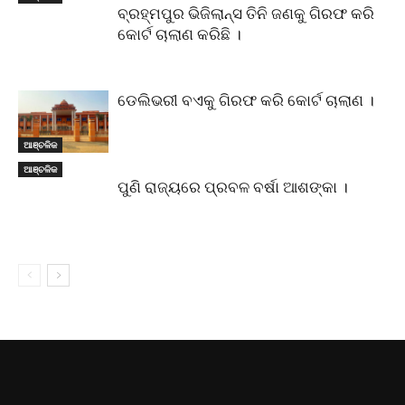
ବ୍ରହ୍ମପୁର ଭିଜିଲାନ୍ସ ତିନି ଜଣକୁ ଗିରଫ କରି
କୋର୍ଟ ଚାଲାଣ କରିଛି ।
ଡେଲିଭରୀ ବଏକୁ ଗିରଫ କରି କୋର୍ଟ ଚାଲାଣ ।
ଆଞ୍ଚଳିକ
ଆଞ୍ଚଳିକ
ପୁଣି ରାଜ୍ୟରେ ପ୍ରବଳ ବର୍ଷା ଆଶଙ୍କା ।