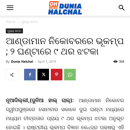
Home
ମୁଖ୍ୟ ଖବର
ମୁଖ୍ୟ ଖବର
ଆଣ୍ଡାମାନ ନିକୋବରରେ ଭୂକମ୍ପ
; ୨ ଘଣ୍ଟାରେ ୯ ଥର ଝଟକା
By
Dunia Halchal
-
April 1, 2019
368
ନୂଆଦିଲ୍ଲୀ,(ଦୁନିଆ ହାଲ୍ ଚାଲ୍):
ଆଣ୍ଡାମାନ ନିକୋବର
ଦ୍ୱୀପପୁଞ୍ଜରେ ସୋମବାର ସକାଳେ ଦୁଇ ଘଣ୍ଟା ମଧ୍ୟରେ
ମଧ୍ୟମ ତୀବ୍ରତାର ପ୍ରାୟ ୯ ଥର ଭୂକମ୍ପ ଝଟକା ଅନୁଭୂତ
ହୋଇଛି । ରାଷ୍ଟ୍ରୀୟ ଭୂକମ୍ପ ବିଜ୍ଞାନ କେନ୍ଦ୍ର ପକ୍ଷରୁ ଏହି