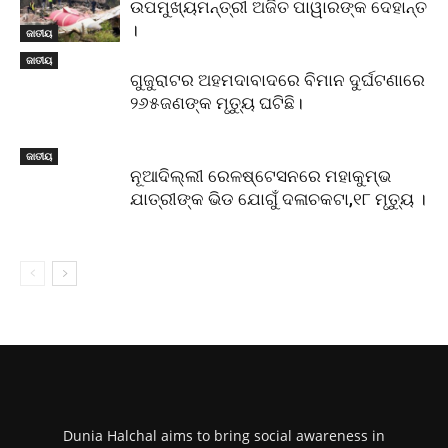
ଉପମୁଖ୍ୟମନ୍ତ୍ରୀ ଅଜିତ ପାୱାରଙ୍କ ଦେହାନ୍ତ
।
ଜାତୀୟ
ଜାତୀୟ
ଗୁଜୁରାଟର ଅହମଦାବାଦରେ ବିମାନ ଦୁର୍ଘଟଣାରେ
୨୬୫ଜଣଙ୍କ ମୃତ୍ୟୁ ଘଟିଛି।
ଜାତୀୟ
ନୂଆଦିଲ୍ଲୀ ରେଳଷ୍ଟେସନରେ ମହାକୁମ୍ଭ
ଯାତ୍ରୀଙ୍କ ଭିଡ ଯୋଗୁଁ ଦଳାଚକଟା,୧୮ ମୃତ୍ୟୁ ।
Dunia Halchal aims to bring social awareness in