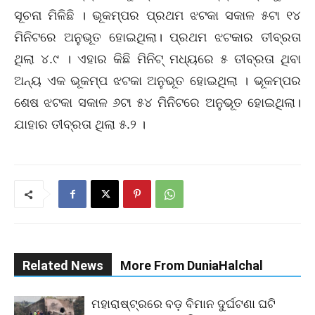
ସୂଚନା ମିଳିଛି । ଭୂକମ୍ପର ପ୍ରଥମ ଝଟକା ସକାଳ ୫ଟା ୧୪
ମିନିଟରେ ଅନୁଭୂତ ହୋଇଥିଲା। ପ୍ରଥମ ଝଟକାର ତୀବ୍ରତା
ଥିଲା ୪.୯ । ଏହାର କିଛି ମିନିଟ୍ ମଧ୍ୟରେ ୫ ତୀବ୍ରତା ଥିବା
ଅନ୍ୟ ଏକ ଭୂକମ୍ପ ଝଟକା ଅନୁଭୂତ ହୋଇଥିଲା । ଭୂକମ୍ପର
ଶେଷ ଝଟକା ସକାଳ ୬ଟା ୫୪ ମିନିଟରେ ଅନୁଭୂତ ହୋଇଥିଲା।
ଯାହାର ତୀବ୍ରତା ଥିଲା ୫.୨ ।
Related News
More From DuniaHalchal
ମହାରାଷ୍ଟ୍ରରେ ବଡ଼ ବିମାନ ଦୁର୍ଘଟଣା ଘଟି