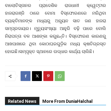
ବାଲୋଚିସ୍ତାନର ପ୍ରାଦେଶିକ ରାଜଧାନୀ କ୍ୱେଟ୍ଟାର
ହାଜରାଗଞ୍ଜି ଠାରେ ବୋମା ବିସ୍ଫୋରଣରେ ମରିଥିବା
ବ୍ୟକ୍ତିମାନଙ୍କ ମଧ୍ୟରୁ ଅନ୍ୟୂନ ସାତ ଜଣ ହାଜରା
ସମ୍ପ୍ରଦାୟର। ମୃତ୍ୟୁସଂଖ୍ୟା ଆହୁରି ବଢ଼ି ପାରେ ବୋଲି
ନିରାପତ୍ତା ବଳ ଆଶଙ୍କା କରୁଛନ୍ତି। ବିସ୍ଫୋରଣ କାରଣରୁ
ଆଖପାଖରେ ଥିବା କୋଠାଘରଗୁଡ଼ିକ ମଧ୍ୟ କ୍ଷତିଗ୍ରସ୍ତ
ହୋଇଛି।ସମ୍ପୃକ୍ତ ସ୍ଥାନରେ ଉଦ୍ଧାର କାର୍ଯ୍ୟ ଚାଲିଛି।
Related News
More From DuniaHalchal