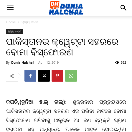
Home
ମୁଖ୍ୟ ଖବର
ମୁଖ୍ୟ ଖବର
ପାକିସ୍ତାନର କ୍ୱେଟ୍ଟା ସହରରେ
ବୋମା ବିସ୍ଫୋରଣ
By
Dunia Halchal
-
April 12, 2019
332
କରାଚି,(ଦୁନିଆ ହାଲ୍ ଚାଲ୍):
ଶୁକ୍ରବାର ପ୍ରତ୍ୟୁଷରେ
ପାକିସ୍ତାନର କ୍ୱେଟ୍ଟା ସହରର ଏକ ପରିବା ହାଟରେ ବୋମା
ବିସ୍ଫୋରଣ ଘଟିବାରୁ ଅନ୍ୟୂନ ୧୪ ଜଣ ବ୍ୟକ୍ତି ପ୍ରାଣ
ହରାଇବା ସହ ଅନ୍ୟାନ୍ୟ ଅନେକ ଆହତ ହୋଇଛନ୍ତି।