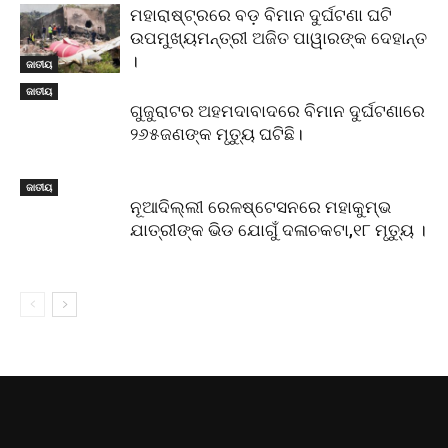
ମହାରାଷ୍ଟ୍ରରେ ବଡ଼ ବିମାନ ଦୁର୍ଘଟଣା ଘଟି
ଉପମୁଖ୍ୟମନ୍ତ୍ରୀ ଅଜିତ ପାୱାରଙ୍କ ଦେହାନ୍ତ
।
ଜାତୀୟ
ଜାତୀୟ
ଗୁଜୁରାଟର ଅହମଦାବାଦରେ ବିମାନ ଦୁର୍ଘଟଣାରେ
୨୬୫ଜଣଙ୍କ ମୃତ୍ୟୁ ଘଟିଛି।
ଜାତୀୟ
ନୂଆଦିଲ୍ଲୀ ରେଳଷ୍ଟେସନରେ ମହାକୁମ୍ଭ
ଯାତ୍ରୀଙ୍କ ଭିଡ ଯୋଗୁଁ ଦଳାଚକଟା,୧୮ ମୃତ୍ୟୁ ।